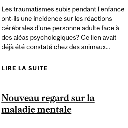
Les traumatismes subis pendant l’enfance
ont-ils une incidence sur les réactions
cérébrales d’une personne adulte face à
des aléas psychologiques? Ce lien avait
déjà été constaté chez des animaux...
LIRE LA SUITE
DE LUMIÈRE SUR LES
RÉPERCUSSIONS DE
L’ADVERSITÉ PRÉCOCE
Nouveau regard sur la
SUR LA FONCTION
maladie mentale
CÉRÉBRALE