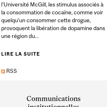
l’Université McGill, les stimulus associés à
la consommation de cocaïne, comme voir
quelqu’un consommer cette drogue,
provoquent la libération de dopamine dans
une région du...
LIRE LA SUITE
DE USAGE RÉCRÉATIF
DE COCAÏNE : LA
RSS
DÉPENDANCE
POURRAIT SURVENIR
Department
PLUS TÔT QU’ON NE LE
and
PENSAIT
Communications
University
institutionnelles