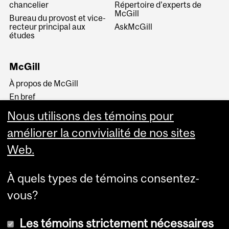
chancelier
Répertoire d’experts de
McGill
Bureau du provost et vice-
recteur principal aux
AskMcGill
études
McGill
À propos de McGill
En bref
Histoire
Nous utilisons des témoins pour
La haute direction
améliorer la convivialité de nos sites
Web.
À quels types de témoins consentez-
vous?
Plus
Les témoins strictement nécessaires