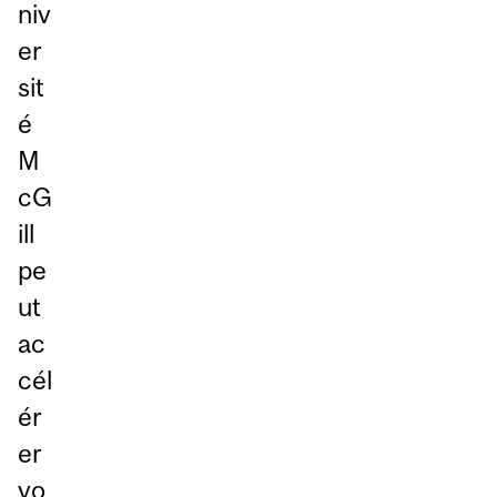
niv
er
sit
é
M
cG
ill
pe
ut
ac
cél
ér
er
vo