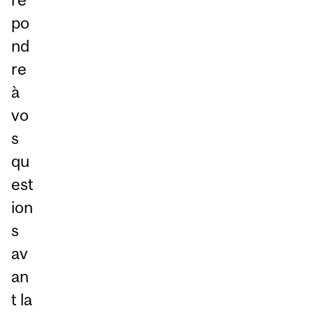
po
nd
re
à
vo
s
qu
est
ion
s
av
an
t la