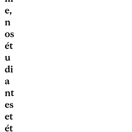
e,
n
os
ét
u
di
a
nt
es
et
ét