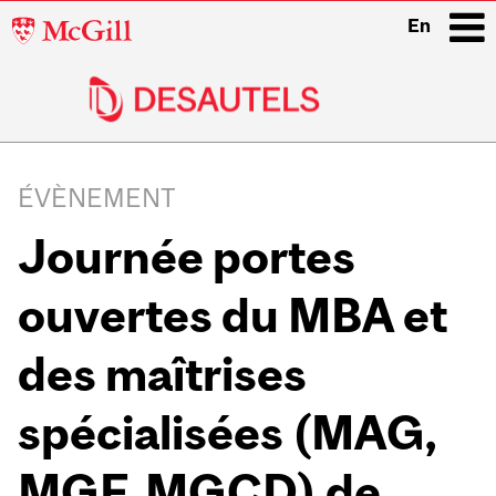
McGill
En
University
i
Main
navigation
ÉVÈNEMENT
Journée portes
ouvertes du MBA et
des maîtrises
spécialisées (MAG,
MGF, MGCD) de