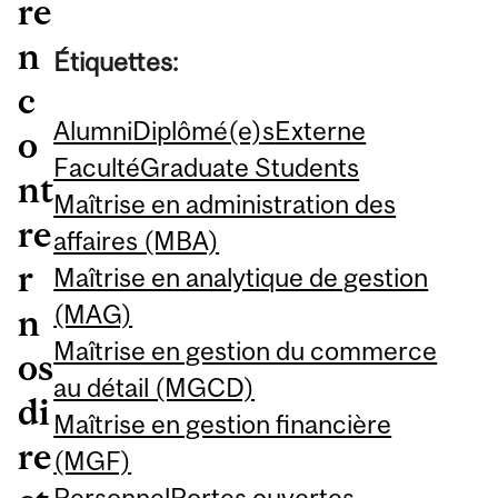
re
n
Étiquettes:
c
Alumni
Diplômé(e)s
Externe
o
Faculté
Graduate Students
nt
Maîtrise en administration des
re
affaires (MBA)
r
Maîtrise en analytique de gestion
(MAG)
n
Maîtrise en gestion du commerce
os
au détail (MGCD)
di
Maîtrise en gestion financière
re
(MGF)
Personnel
Portes ouvertes