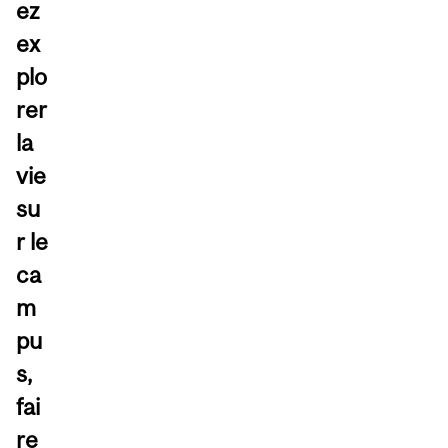
ez
ex
plo
rer
la
vie
su
r le
ca
m
pu
s,
fai
re