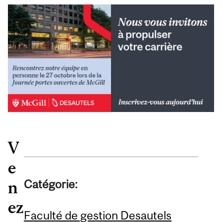
V
e
Catégorie:
n
ez
Faculté de gestion Desautels