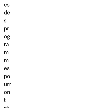
es
de
s
pr
og
ra
m
m
es
po
urr
on
t
ré