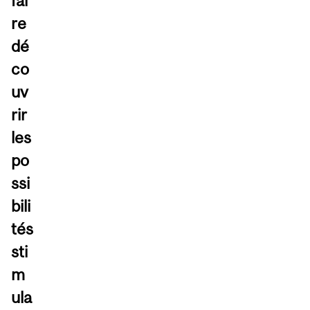
fai
re
dé
co
uv
rir
les
po
ssi
bili
tés
sti
m
ula