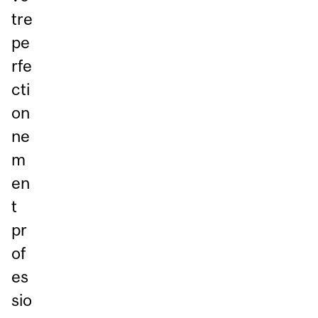
tre
pe
rfe
cti
on
ne
m
en
t
pr
of
es
sio