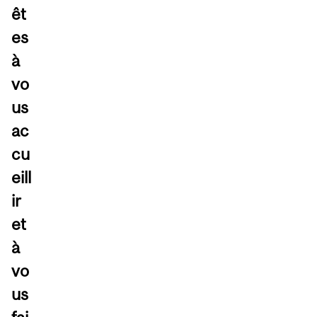
êt
es
à
vo
us
ac
cu
eill
ir
et
à
vo
us