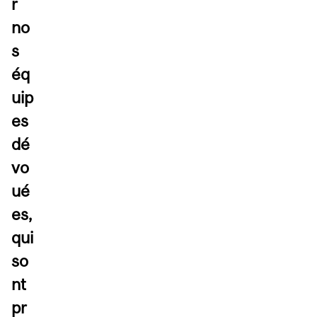
r
no
s
éq
uip
es
dé
vo
ué
es,
qui
so
nt
pr