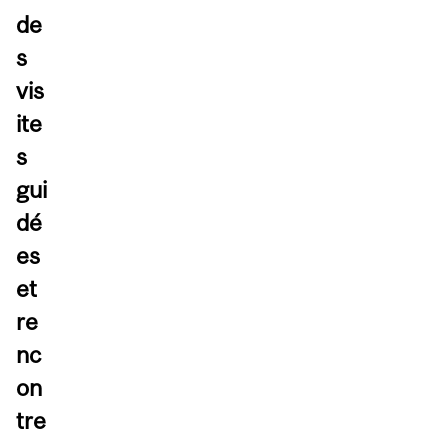
de
s
vis
ite
s
gui
dé
es
et
re
nc
on
tre