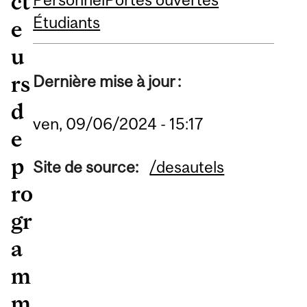
ct
Étudiants
e
u
rs
Dernière mise à jour :
d
ven, 09/06/2024 - 15:17
e
p
Site de source:
/desautels
ro
gr
a
m
m