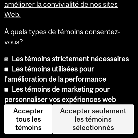
améliorer la convivialité de nos sites
d’information
en personne
Web.
À quels types de témoins consentez-
Department
vous?
and
Faculté de gestion Desautels
University
Les témoins strictement nécessaires
Université McGill
Les témoins utilisées pour
Information
l'amélioration de la performance
Pavillon Bronfman
Les témoins de marketing pour
1001, rue Sherbrooke Ouest
personnaliser vos expériences web
Montréal (Québec)
H3A 1G5
Accepter
Accepter seulement
Téléphone : 514-398-4000
tous les
les témoins
Contact
|
Carte
témoins
sélectionnés