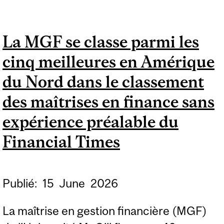
RÉGIMES DE RETRAITE
POUR S’ADAPTER À
La MGF se classe parmi les
L’ÉVOLUTION DE LA
cinq meilleures en Amérique
MAIN-D’ŒUVRE
CANADIENNE
du Nord dans le classement
des maîtrises en finance sans
expérience préalable du
Financial Times
Publié:
15
June
2026
La maîtrise en gestion financière (MGF)