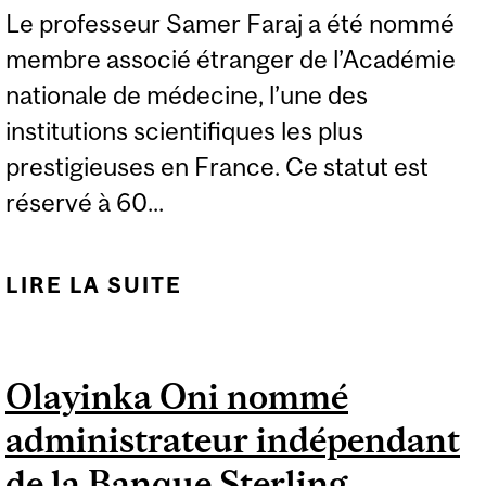
Le professeur Samer Faraj a été nommé
membre associé étranger de l’Académie
nationale de médecine, l’une des
institutions scientifiques les plus
prestigieuses en France. Ce statut est
réservé à 60...
LIRE LA SUITE
DE LE PROFESSEUR
SAMER FARAJ NOMMÉ À
L’ACADÉMIE NATIONALE
Olayinka Oni nommé
DE MÉDECINE EN
administrateur indépendant
FRANCE
de la Banque Sterling