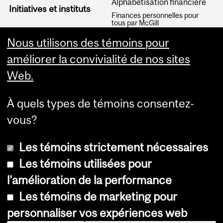
Alphabétisation financière
Initiatives et instituts
Finances personnelles pour
tous par McGill
Articles
Nous utilisons des témoins pour
améliorer la convivialité de nos sites
Web.
À quels types de témoins consentez-
vous?
Les témoins strictement nécessaires
Les témoins utilisées pour
l'amélioration de la performance
© Université McGill, 2026
Les témoins de marketing pour
Accessibilité
personnaliser vos expériences web