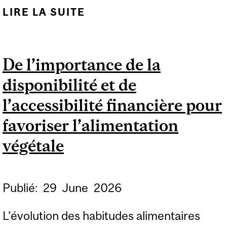
LIRE LA SUITE
DE LES HOMMES ET LES
FEMMES RÉAGISSENT
DE MANIÈRE TRÈS
De l’importance de la
DIFFÉRENTE AUX
disponibilité et de
MESURES INCITATIVES
DANS LES MILIEUX DE
l’accessibilité financière pour
TRAVAIL
favoriser l’alimentation
végétale
Publié:
29
June
2026
L’évolution des habitudes alimentaires