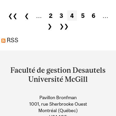
CONSIDÉRER L’IA
COMME UN OUTIL ET
Pages
❮❮
❮
…
2
3
4
5
6
…
NON COMME UNE
❯
❯❯
MENACE
RSS
Department
and
Faculté de gestion Desautels
University
Université McGill
Information
Pavillon Bronfman
1001, rue Sherbrooke Ouest
Montréal (Québec)