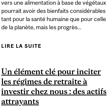
vers une alimentation à base de végétaux
pourrait avoir des bienfaits considérables
tant pour la santé humaine que pour celle
de la planète, mais les progrès...
LIRE LA SUITE
DE DE L’IMPORTANCE
DE LA DISPONIBILITÉ ET
DE L’ACCESSIBILITÉ
Un élément clé pour inciter
FINANCIÈRE POUR
les régimes de retraite à
FAVORISER
L’ALIMENTATION
investir chez nous : des actifs
VÉGÉTALE
attrayants