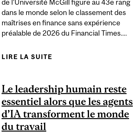
de l’Université McGill figure au 43e rang
dans le monde selon le classement des
maîtrises en finance sans expérience
préalable de 2026 du Financial Times....
LIRE LA SUITE
DE LA MGF SE CLASSE
PARMI LES CINQ
MEILLEURES EN
Le leadership humain reste
AMÉRIQUE DU NORD
essentiel alors que les agents
DANS LE CLASSEMENT
DES MAÎTRISES EN
d’IA transforment le monde
FINANCE SANS
du travail
EXPÉRIENCE