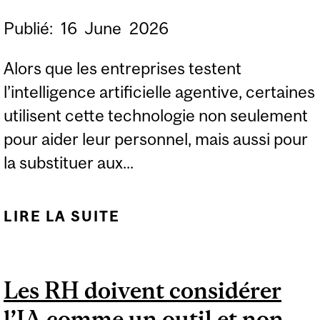
PRÉALABLE DU
Publié:
16
June
2026
FINANCIAL TIMES
Alors que les entreprises testent
l’intelligence artificielle agentive, certaines
utilisent cette technologie non seulement
pour aider leur personnel, mais aussi pour
la substituer aux...
LIRE LA SUITE
DE LE LEADERSHIP
HUMAIN RESTE
ESSENTIEL ALORS QUE
Les RH doivent considérer
LES AGENTS D’IA
l’IA comme un outil et non
TRANSFORMENT LE