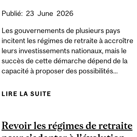
Publié:
23
June
2026
Les gouvernements de plusieurs pays
incitent les régimes de retraite à accroître
leurs investissements nationaux, mais le
succès de cette démarche dépend de la
capacité à proposer des possibilités...
LIRE LA SUITE
DE UN ÉLÉMENT CLÉ
POUR INCITER LES
RÉGIMES DE RETRAITE
Revoir les régimes de retraite
À INVESTIR CHEZ NOUS
: DES ACTIFS