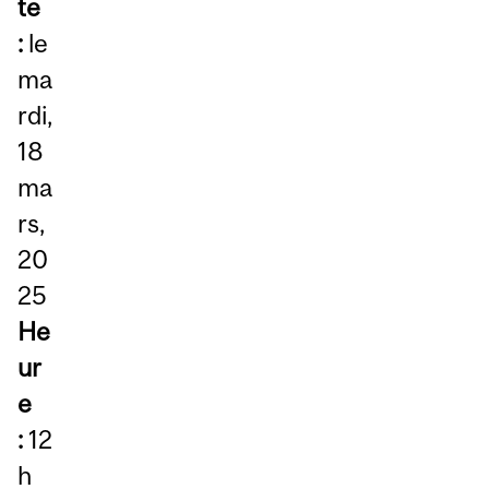
te
:
le
ma
rdi,
18
ma
rs,
20
25
He
ur
e
:
12
h