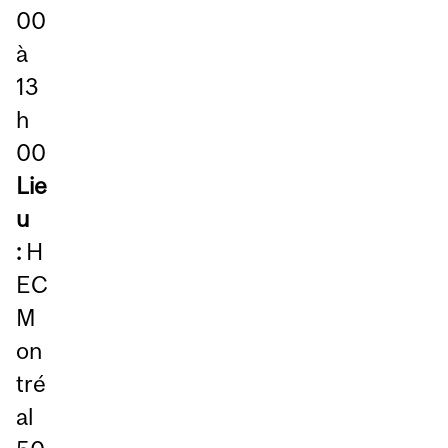
00
à
13
h
00
Lie
u
:
H
EC
M
on
tré
al