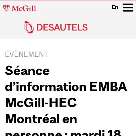
McGill
En
University
i
Main
navigation
ÉVÈNEMENT
Séance
d’information EMBA
McGill-HEC
Montréal en
personne : mardi 18