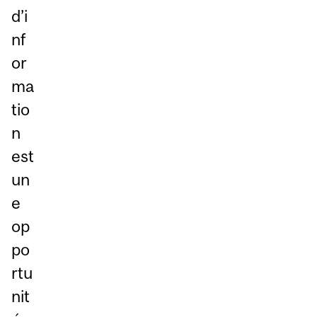
d’i
nf
or
ma
tio
n
est
un
e
op
po
rtu
nit