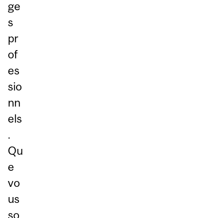
ge
s
pr
of
es
sio
nn
els
.
Qu
e
vo
us
so