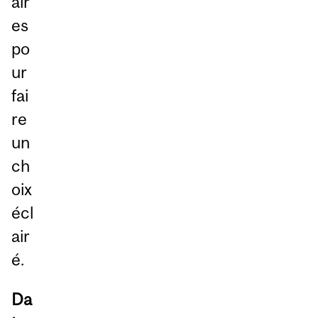
air
es
po
ur
fai
re
un
ch
oix
écl
air
é.
Da