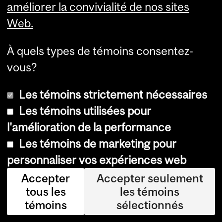
améliorer la convivialité de nos sites
G
Web.
i
l
À quels types de témoins consentez-
l
vous?
-
Les témoins strictement nécessaires
H
Les témoins utilisées pour
E
l'amélioration de la performance
C
Les témoins de marketing pour
M
personnaliser vos expériences web
o
Accepter
Accepter seulement
n
tous les
les témoins
témoins
sélectionnés
t