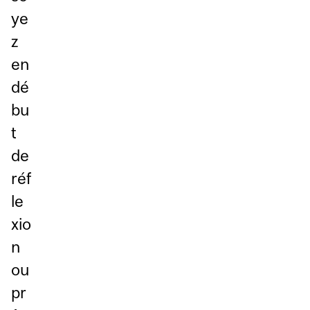
ye
z
en
dé
bu
t
de
réf
le
xio
n
ou
pr