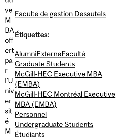
ve
Faculté de gestion Desautels
M
BA
Étiquettes:
off
ert
Alumni
Externe
Faculté
pa
Graduate Students
r
McGill-HEC Executive MBA
l’U
(EMBA)
niv
McGill-HEC Montréal Executive
er
MBA (EMBA)
sit
Personnel
é
Undergraduate Students
M
Étudiants