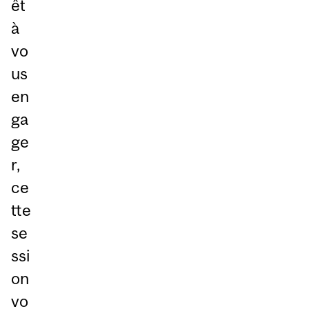
êt
à
vo
us
en
ga
ge
r,
ce
tte
se
ssi
on
vo