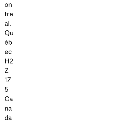
on
tre
al,
Qu
éb
ec
H2
Z
1Z
5
Ca
na
da