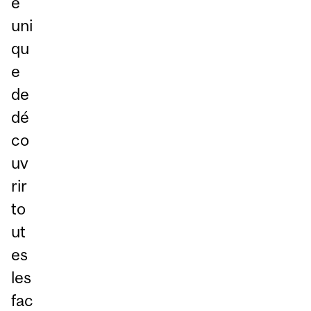
é
uni
qu
e
de
dé
co
uv
rir
to
ut
es
les
fac