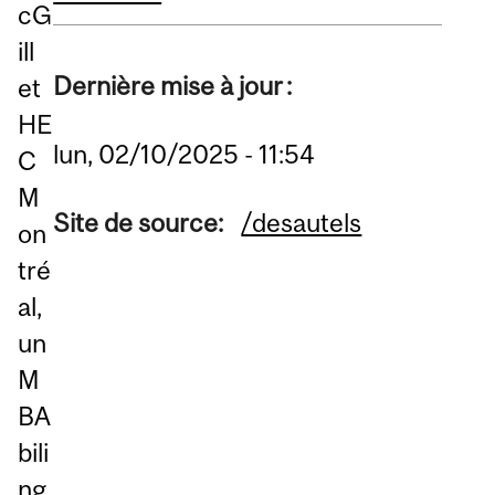
cG
ill
Dernière mise à jour :
et
HE
lun, 02/10/2025 - 11:54
C
M
Site de source:
/desautels
on
tré
al,
un
M
BA
bili
ng