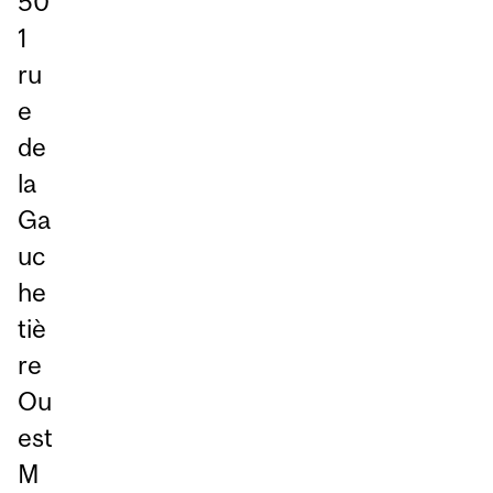
50
1
ru
e
de
la
Ga
uc
he
tiè
re
Ou
est
M