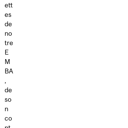
ett
es
de
no
tre
E
M
BA
,
de
so
n
co
nt