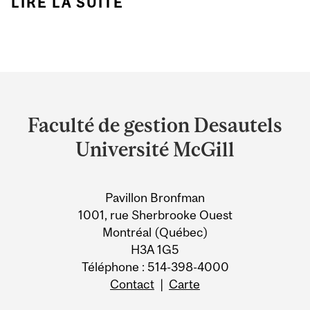
LIRE LA SUITE
DE ALDO BENSADOUN
DONNE UNE CLASSE
DE MAÎTRE DANS
LAQUELLE IL
Department
TRANSMET DES
and
Faculté de gestion Desautels
LEÇONS SUR L’AMOUR,
University
Université McGill
L’INTÉGRITÉ ET LE
Information
RESPECT
Pavillon Bronfman
1001, rue Sherbrooke Ouest
Montréal (Québec)
H3A 1G5
Téléphone : 514-398-4000
Contact
|
Carte