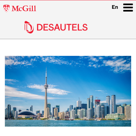
McGill
En
University
i
Main
navigation