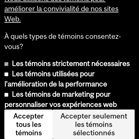
améliorer la convivialité de nos sites
Web.
À quels types de témoins consentez-
vous?
Les témoins strictement nécessaires
Les témoins utilisées pour
l'amélioration de la performance
© Université McGill, 2026
Les témoins de marketing pour
Accessibilité
personnaliser vos expériences web
Avis sur les témoins
Accepter
Accepter seulement
tous les
les témoins
Paramètres des témoins
témoins
sélectionnés
Se connecter