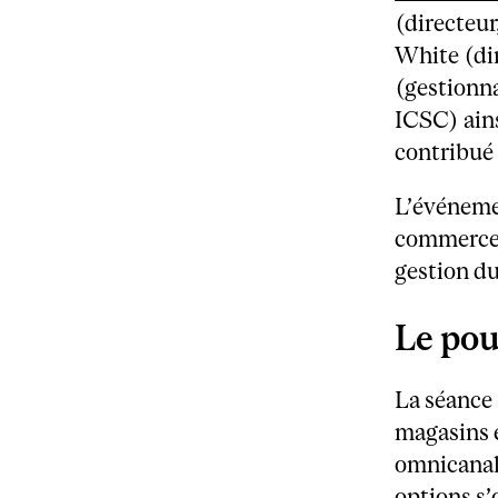
(directeu
White (di
(gestionna
ICSC) ains
contribué
L’événemen
commerce 
gestion d
Le pou
La séance
magasins 
omnicanal.
options s’