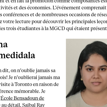
nt et en fait la promotion comme composantes ess
tivités et des économies. L’événement comprenait
s conférences et de nombreuses occasions de rése
 votre lecture pour découvrir les principales leço
 les trois étudiantes à la MGCD qui étaient présent
na
edidala
dit, on n’oublie jamais sa
ois! Je n’oublierai jamais ma
isite à Toronto en raison de
férence mémorable. Je
’
École Bensadoun de
au détail
,
Saibal Ray