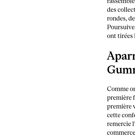
rassemble
des collec
rondes, de
Poursuivez
ont tirées
Apar
Gumm
Comme on 
première f
première v
cette con
remercie l
commerce 