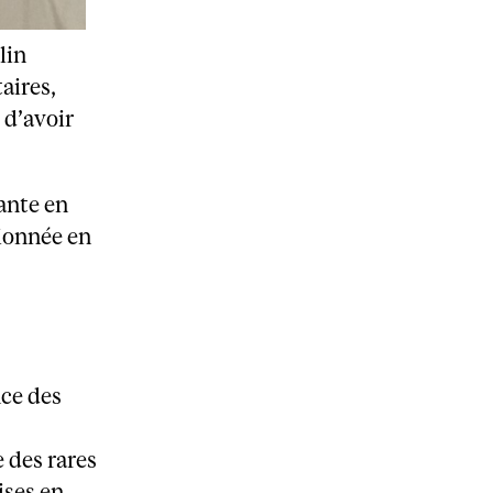
lin
aires,
 d’avoir
ante en
ionnée en
ce des
 des rares
ises en