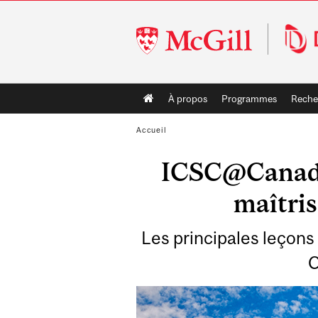
McGill
University
Main
À propos
Programmes
Reche
navigation
Accueil
ICSC@Canada :
maîtris
Les principales leçons
C