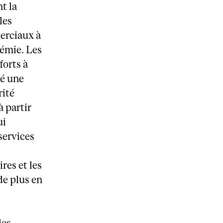
t la
les
erciaux à
démie. Les
forts à
ré une
rité
à partir
ui
 services
r
res et les
 de plus en
les