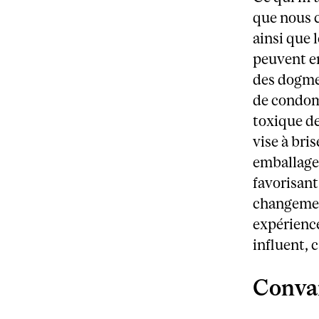
que nous c
ainsi que 
peuvent e
des dogmes
de condom
toxique d
vise à bri
emballage
favorisant
changement
expérience
influent, c
Convai