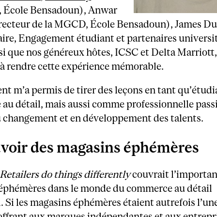
r, École Bensadoun), Anwar
recteur de la MGCD, École Bensadoun), James Du
ire, Engagement étudiant et partenaires universit
i que nos généreux hôtes, ICSC et Delta Marriott,
 à rendre cette expérience mémorable.
t m’a permis de tirer des leçons en tant qu’étudi
au détail, mais aussi comme professionnelle pass
u changement et en développement des talents.
voir des magasins éphémères
Retailers do things differently
couvrait l’importan
éphémères dans le monde du commerce au détail
 Si les magasins éphémères étaient autrefois l’une
offrant aux marques indépendantes et aux entrepr