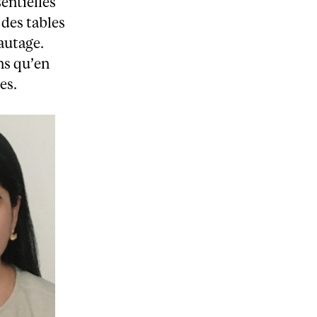
entielles
 des tables
autage.
ns qu’en
es.