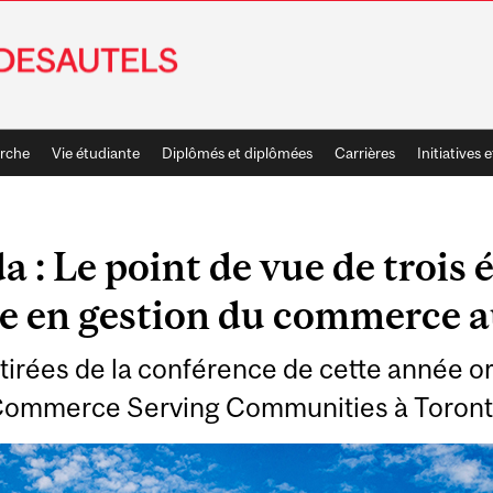
rche
Vie étudiante
Diplômés et diplômées
Carrières
Initiatives e
 Le point de vue de trois é
e en gestion du commerce a
 tirées de la conférence de cette année o
ommerce Serving Communities à Toron