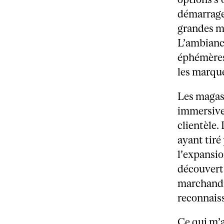
démarrage,
grandes m
L’ambianc
éphémères 
les marqu
Les magas
immersives
clientèle
ayant tiré
l’expansi
découvert 
marchandis
reconnais
Ce qui m’a