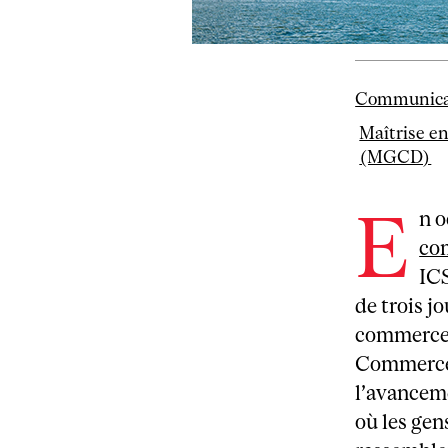
Communica
Maîtrise e
(MGCD)
E
n o
co
IC
de trois j
commerce 
Commerce 
l’avanceme
où les gen