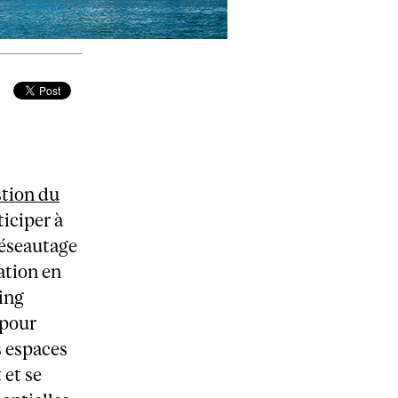
stion du
ticiper à
éseautage
iation en
ing
 pour
s espaces
 et se