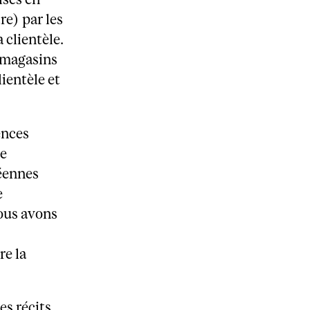
re) par les
clientèle.
 magasins
ientèle et
ences
le
péennes
e
ous avons
e
re la
es récits