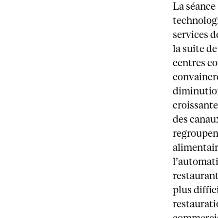
La séance
technologi
services d
la suite d
centres c
convaincre
diminution
croissante
des canau
regroupent
alimentair
l’automati
restaurant
plus diffi
restaurati
commercia