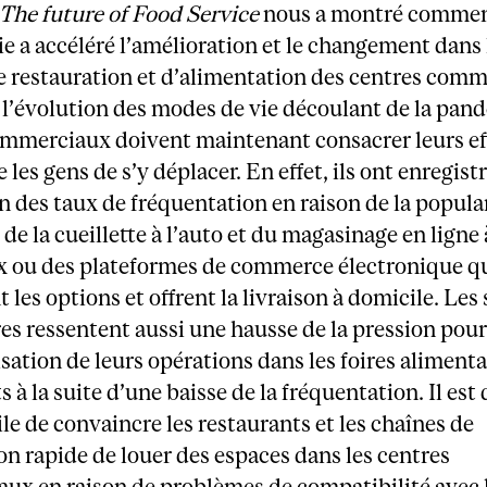
The future of Food Service
nous a montré commen
e a accéléré l’amélioration et le changement dans 
e restauration et d’alimentation des centres comm
e l’évolution des modes de vie découlant de la pan
ommerciaux doivent maintenant consacrer leurs ef
 les gens de s’y déplacer. En effet, ils ont enregist
 des taux de fréquentation en raison de la popula
 de la cueillette à l’auto et du magasinage en ligne 
x ou des plateformes de commerce électronique q
 les options et offrent la livraison à domicile. Les
es ressentent aussi une hausse de la pression pou
sation de leurs opérations dans les foires alimentai
s à la suite d’une baisse de la fréquentation. Il est
cile de convaincre les restaurants et les chaînes de
on rapide de louer des espaces dans les centres
ux en raison de problèmes de compatibilité avec 