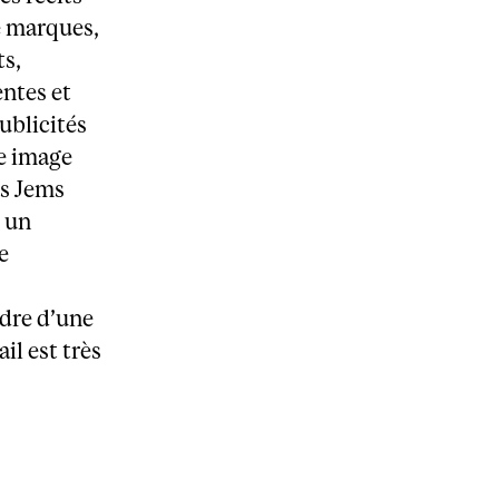
e marques,
ts,
ntes et
ublicités
e image
ms Jems
t un
e
adre d’une
il est très