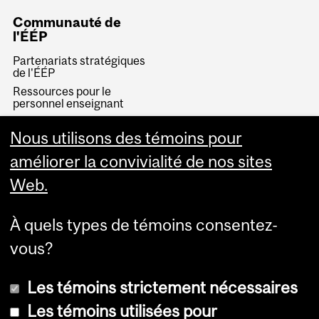
Communauté de
l'ÉÉP
Partenariats stratégiques
de l'ÉÉP
Ressources pour le
personnel enseignant
McGill Community for
Lifelong Learning
Nous utilisons des témoins pour
Rejoignez notre équipe
améliorer la convivialité de nos sites
Web.
À quels types de témoins consentez-
vous?
Les témoins strictement nécessaires
Les témoins utilisées pour