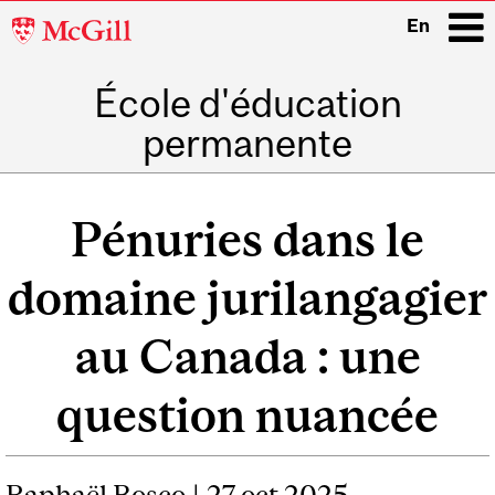
McGill
En
University
École d'éducation
i
permanente
Main
navigation
Pénuries dans le
domaine jurilangagier
au Canada : une
question nuancée
Raphaël Bosco
| 27 oct 2025