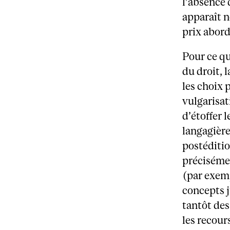
l’absence 
apparaît n
prix abord
Pour ce qu
du droit, 
les choix p
vulgarisat
d’étoffer 
langagières
postéditio
précisémen
(par exemp
concepts j
tantôt des
les recour