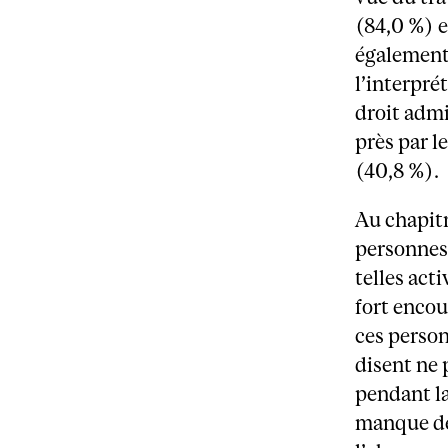
(84,0 %) e
également 
l’interpré
droit admi
près par l
(40,8 %).
Au chapitr
personnes 
telles act
fort encou
ces perso
disent ne 
pendant la
manque de