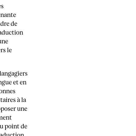
es
inante
adre de
raduction
 une
rs le
ilangagiers
ngue et en
sonnes
aires à la
roposer une
ement
u point de
traduction