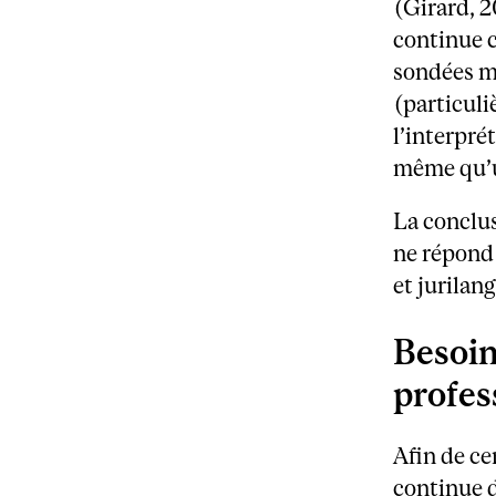
(Girard, 
continue c
sondées me
(particuli
l’interpré
même qu’un
La conclus
ne répond 
et jurilan
Besoin
profes
Afin de ce
continue d