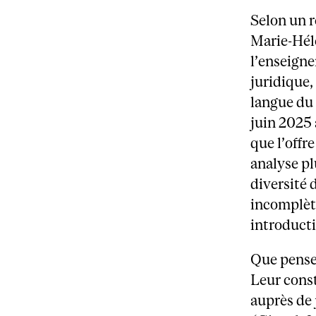
Selon un r
Marie-Hélè
l’enseign
juridique,
langue du 
juin 2025
que l’offr
analyse pl
diversité 
incomplète
introducti
Que pensen
Leur cons
auprès de 