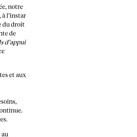
ée, notre
à l’instar
e du droit
nte de
s d’appui
ce
tes et aux
e
esoins,
continue.
es.
u au