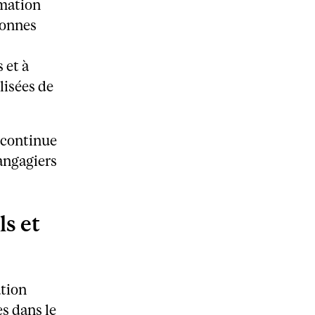
rmation
sonnes
 et à
lisées de
n continue
langagiers
ls et
ation
s dans le