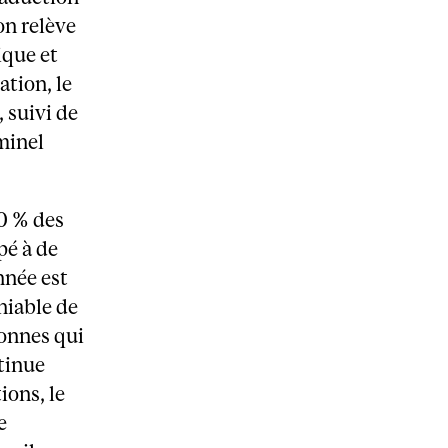
on relève
ique et
ation, le
, suivi de
iminel
80 % des
pé à de
nnée est
niable de
sonnes qui
ntinue
ions, le
e