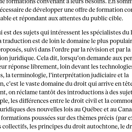
de formations convenant à leurs besoins. En somme
écessaire de développer une offre de formation co
able et répondant aux attentes du public cible.
i est des sujets qui intéressent les spécialistes du
la traduction est de loin le domaine le plus populai
roposés, suivi dans l’ordre par la révision et par la
ion juridique. Cela dit, lorsqu’on demande aux p
leur réponse librement, loin devant les technologie
, la terminologie, l’interprétation judiciaire et la
n, c’est le vaste domaine du droit qui arrive en têt
t, on réclame tantôt des introductions à des sujet
le, les différences entre le droit civil et la common
uridiques des nouvelles lois au Québec et au Cana
 formations poussées sur des thèmes précis (par 
s collectifs, les principes du droit autochtone, le dr