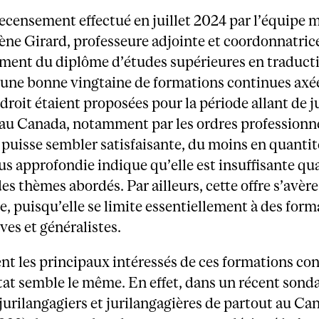
ecensement effectué en juillet 2024 par l’équipe 
ne Girard, professeure adjointe et coordonnatric
ement du diplôme d’études supérieures en traduct
 une bonne vingtaine de formations continues axée
droit étaient proposées pour la période allant de j
 au Canada, notamment par les ordres professionne
e puisse sembler satisfaisante, du moins en quantit
us approfondie indique qu’elle est insuffisante qua
des thèmes abordés. Par ailleurs, cette offre s’avère
, puisqu’elle se limite essentiellement à des form
ves et généralistes.
t les principaux intéressés de ces formations co
tat semble le même. En effet, dans un récent son
jurilangagiers et jurilangagières de partout au Ca