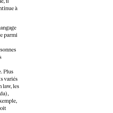
, il
ntinue à
 langage
re parmi
ersonnes
s
e. Plus
s variés
 law, les
da),
exemple,
oit