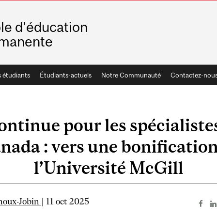
le d'éducation
rmanente
 étudiants
Étudiants-actuels
Notre Communauté
Contactez-nou
ontinue pour les spécialiste
nada : vers une bonification 
l’Université McGill
houx-Jobin
| 11 oct 2025