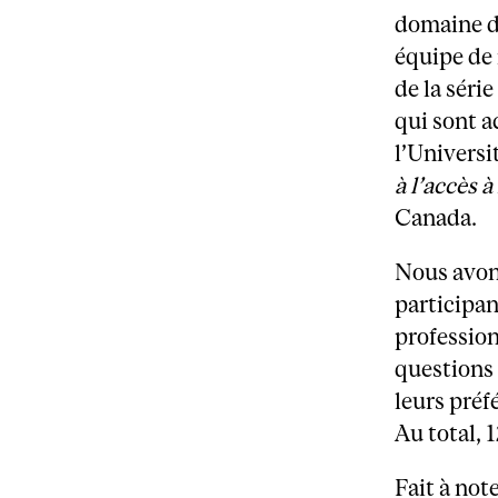
domaine du
équipe de 
de la séri
qui sont a
l’Universi
à l’accès à
Canada.
Nous avon
participan
profession
questions 
leurs préf
Au total, 
Fait à not