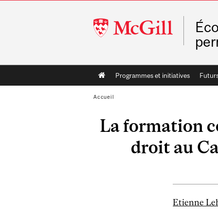
McGill
Éco
University
pe
Main
Programmes et initiatives
Futurs
navigation
Accueil
La formation c
droit au Ca
Etienne Le