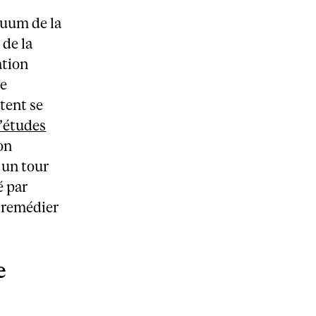
nuum de la
 de la
ation
de
itent se
’études
on
 un tour
é par
 remédier
e