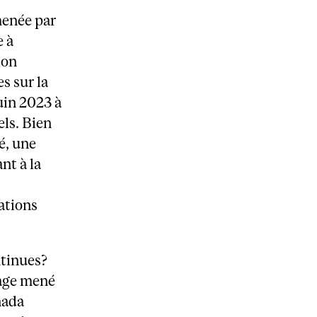
menée par
e à
ion
s sur la
uin 2023 à
ls. Bien
é, une
nt à la
ations
ntinues?
dage mené
nada