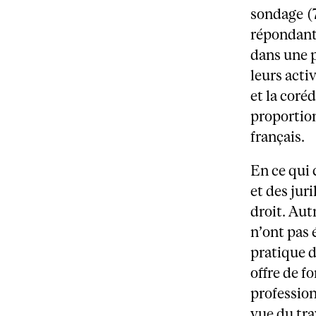
sondage (7
répondant
dans une p
leurs acti
et la coré
proportion
français.
En ce qui 
et des jur
droit. Aut
n’ont pas 
pratique d
offre de 
profession
vue du tra