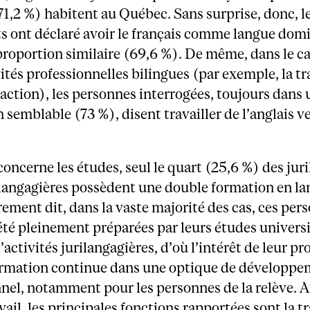
1,2 %) habitent au Québec. Sans surprise, donc, l
s ont déclaré avoir le français comme langue dom
roportion similaire (69,6 %). De même, dans le c
vités professionnelles bilingues (par exemple, la t
daction), les personnes interrogées, toujours dans
 semblable (73 %), disent travailler de l’anglais ve
concerne les études, seul le quart (25,6 %) des jur
ilangagières possèdent une double formation en la
rement dit, dans la vaste majorité des cas, ces per
été pleinement préparées par leurs études universit
’activités jurilangagières, d’où l’intérêt de leur p
formation continue dans une optique de développ
nel, notamment pour les personnes de la relève. A
vail, les principales fonctions rapportées sont la 