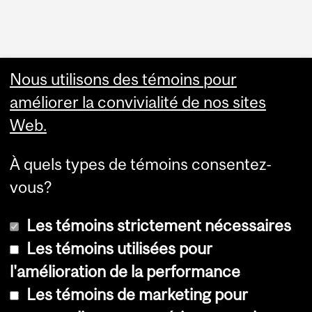
Nous utilisons des témoins pour
Other resources
améliorer la convivialité de nos sites
Academic & Administrative
Web.
HR Knowledge Base
APO & HR Service Portal
Login to Workday
À quels types de témoins consentez-
vous?
Les témoins strictement nécessaires
Les témoins utilisées pour
l'amélioration de la performance
© Université McGill, 2026
Les témoins de marketing pour
Accessibilité