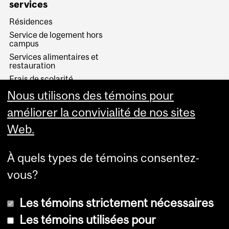
services
Résidences
Service de logement hors
campus
Services alimentaires et
restauration
Frais de scolarité
Bourses & Aide Financière
Nous utilisons des témoins pour
Bureau des étudiants de la
améliorer la convivialité de nos sites
première année
Web.
Étudiants francophones
Étudiants étrangers
Service des sports
À quels types de témoins consentez-
vous?
Les témoins strictement nécessaires
Les témoins utilisées pour