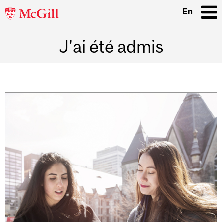
McGill
En
University
J'ai été admis
i
Main
navigation