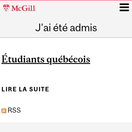
McGill
University
J'ai été admis
i
Main
navigation
Étudiants québécois
LIRE LA SUITE
DE ÉTUDIANTS
QUÉBÉCOIS
RSS
Department