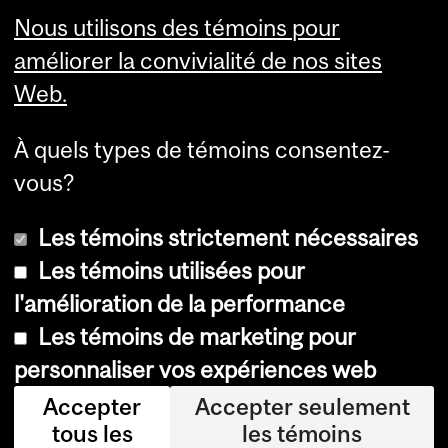
Bourses & Aide Financière
Nous utilisons des témoins pour
Bureau des étudiants de la
améliorer la convivialité de nos sites
première année
Web.
Étudiants francophones
Étudiants étrangers
Service des sports
À quels types de témoins consentez-
vous?
Les témoins strictement nécessaires
Les témoins utilisées pour
l'amélioration de la performance
© Université McGill, 2026
Les témoins de marketing pour
Accessibilité
personnaliser vos expériences web
Avis sur les témoins
Accepter
Accepter seulement
tous les
les témoins
Paramètres des témoins