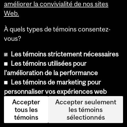
to rules for...
» afin de connaître
améliorer la convivialité de nos sites
le montant de vos droits de
Web.
scolarité, selon votre statut de
À quels types de témoins consentez-
résidence (étudiant étranger,
vous?
étudiant canadien ou étudiant
québécois). Pour des
Les témoins strictement nécessaires
renseignements relatifs aux
Les témoins utilisées pour
droits, voir le site
l'amélioration de la performance
Les témoins de marketing pour
www.mcgill.ca/student-
personnaliser vos expériences web
accounts/fr
.
Accepter
Accepter seulement
En cas de désaccord sur le montant
tous les
les témoins
de vos droits de scolarité, veuillez
témoins
sélectionnés
aviser McGill immédiatement. Les