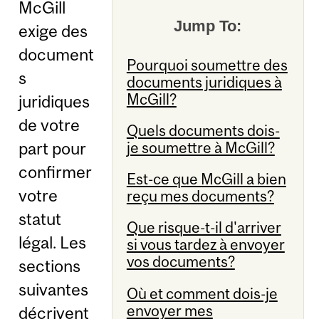
McGill
Jump To:
exige des
document
Pourquoi soumettre des
s
documents juridiques à
McGill?
juridiques
de votre
Quels documents dois-
je soumettre à McGill?
part pour
confirmer
Est-ce que McGill a bien
votre
reçu mes documents?
statut
Que risque-t-il d'arriver
légal. Les
si vous tardez à envoyer
vos documents?
sections
suivantes
Où et comment dois-je
envoyer mes
décrivent