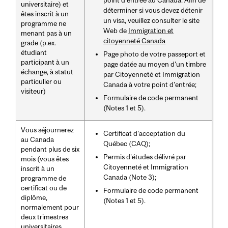
universitaire) et
déterminer si vous devez détenir
êtes inscrit à un
un visa, veuillez consulter le site
programme ne
Web de
Immigration et
menant pas à un
citoyenneté Canada
grade (p.ex.
étudiant
Page photo de votre passeport et
participant à un
page datée au moyen d'un timbre
échange, à statut
par Citoyenneté et Immigration
particulier ou
Canada à votre point d'entrée;
visiteur)
Formulaire de code permanent
(Notes 1 et 5).
Vous séjournerez
Certificat d'acceptation du
au Canada
Québec (CAQ);
pendant plus de six
Permis d'études délivré par
mois (vous êtes
Citoyenneté et Immigration
inscrit à un
Canada (Note 3);
programme de
certificat ou de
Formulaire de code permanent
diplôme,
(Notes 1 et 5).
normalement pour
deux trimestres
universitaires