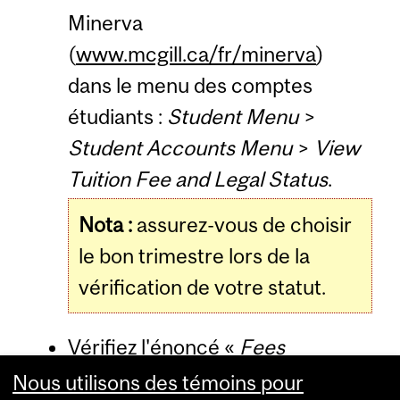
Minerva
(
www.mcgill.ca/fr/minerva
)
dans le menu des comptes
étudiants :
Student Menu
>
Student Accounts Menu
>
View
Tuition Fee and Legal Status
.
Nota :
assurez-vous de choisir
le bon trimestre lors de la
vérification de votre statut.
Vérifiez l'énoncé «
Fees
currently calculated according
Nous utilisons des témoins pour