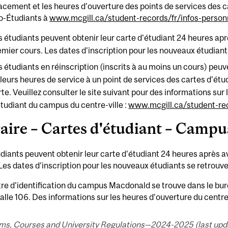
cement et les heures d'ouverture des points de services des ca
fo-Étudiants à
www.mcgill.ca/student-records/fr/infos-personn
s étudiants peuvent obtenir leur carte d'étudiant 24 heures apr
emier cours. Les dates d'inscription pour les nouveaux étudian
s étudiants en réinscription (inscrits à au moins un cours) peuv
 leurs heures de service à un point de services des cartes d'étu
te. Veuillez consulter le site suivant pour des informations sur 
étudiant du campus du centre-ville :
www.mcgill.ca/student-rec
aire – Cartes d'étudiant – Camp
diants peuvent obtenir leur carte d'étudiant 24 heures après av
Les dates d'inscription pour les nouveaux étudiants se retrouv
re d'identification du campus Macdonald se trouve dans le bure
salle 106. Des informations sur les heures d'ouverture du centre
ms, Courses and University Regulations—2024-2025 (last updat