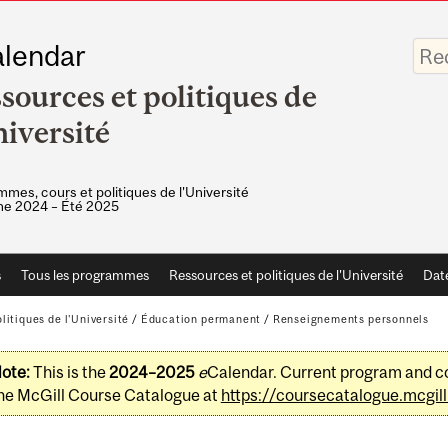
Saisis
lendar
vos
mots-
sources et politiques de
clés
niversité
mes, cours et politiques de l'Université
e 2024 – Été 2025
s
Tous les programmes
Ressources et politiques de l'Université
Dat
litiques de l'Université
/
Éducation permanent
/
Renseignements personnels
ote:
This is the
2024–2025
e
Calendar. Current program and co
he McGill Course Catalogue at
https://coursecatalogue.mcgill