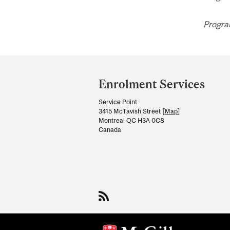
Progra
Department
and
Enrolment Services
University
Service Point
Information
3415 McTavish Street [
Map
]
Montreal QC H3A 0C8
Canada