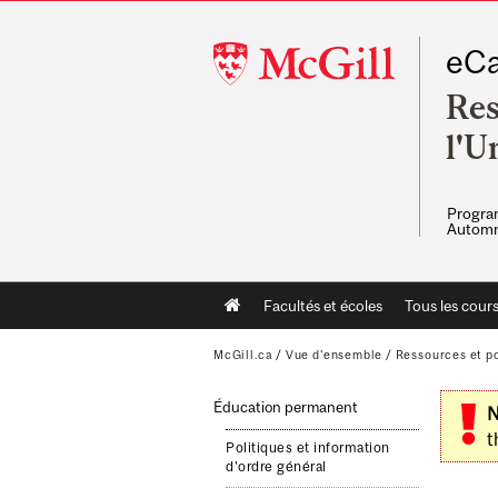
McGill
eCa
University
Res
l'U
Program
Automn
Main
Facultés et écoles
Tous les cour
navigation
McGill.ca
/
Vue d'ensemble
/
Ressources et po
Éducation permanent
N
t
Politiques et information
d'ordre général