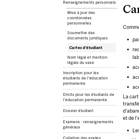
Renseignements personnels
Car
Mise à jour des
coordonnées
personnelles
Comme é
Soumettre des
documents juridiques
pa
Cartes d'étudiant
re
la
Nom légal et mention
légale du sexe
ac
Inscription pour les
ac
étudiants de l'éducation
permanente
ac
Droits pour les étudiants de
La cart
l'éducation permanente
transfé
d'aband
Dossier étudiant
et de 
Examens : renseignements
généraux
Le
Collation des grades