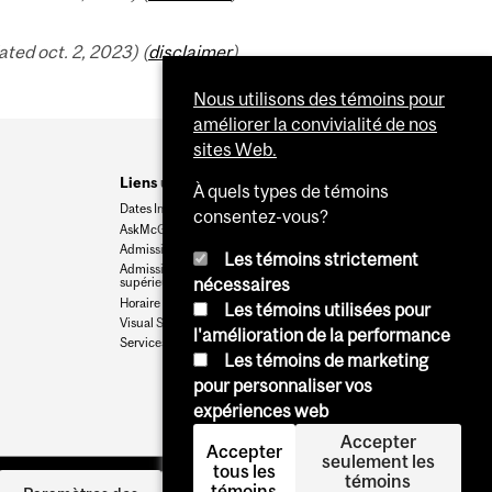
ed oct. 2, 2023) (
disclaimer
)
Nous utilisons des témoins pour
améliorer la convivialité de nos
sites Web.
Liens utiles
À quels types de témoins
Dates Importantes
consentez-vous?
AskMcGill
Admission au premier cycle
Les témoins strictement
Admissions aux cycles
nécessaires
supérieurs et postdoctoraux
Horaire des cours
Les témoins utilisées pour
Visual Schedule Builder
l'amélioration de la performance
Services aux étudiants
Les témoins de marketing
pour personnaliser vos
expériences web
Accepter
Accepter
seulement les
tous les
témoins
témoins
Se