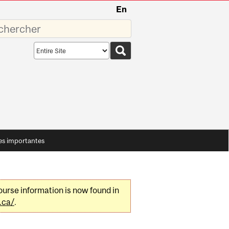
En
sez
Search
scope
es importantes
urse information is now found in
.ca/
.