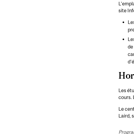
L'empla
site In
Le
pr
Le
de
car
d'
Hor
Les étu
cours. 
Le cent
Laird, 
Progra