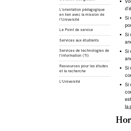
Vo
d'
L'orientation pédagogique
en lien avec la mission de
Si
l'Université
po
Le Point de service
Si
Services aux étudiants
an
Si
Services de technologies de
l’information (TI)
an
Ressources pour les études
Si
et la recherche
co
L’Université
Si
co
est
la
Hor