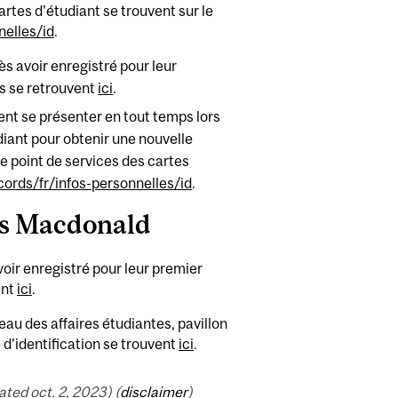
rtes d'étudiant se trouvent sur le
elles/id
.
ès avoir enregistré pour leur
ts se retrouvent
ici
.
ent se présenter en tout temps lors
diant pour obtenir une nouvelle
le point de services des cartes
ords/fr/infos-personnelles/id
.
us Macdonald
oir enregistré pour leur premier
ent
ici
.
au des affaires étudiantes, pavillon
 d'identification se trouvent
ici
.
ed oct. 2, 2023) (
disclaimer
)