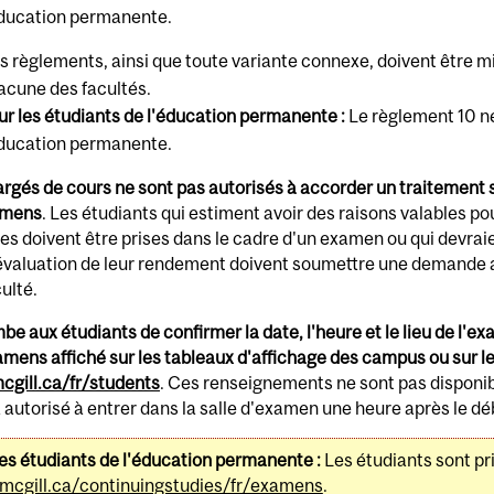
éducation permanente.
s règlements, ainsi que toute variante connexe, doivent être mis
acune des facultés.
ur les étudiants de l'éducation permanente :
Le règlement 10 ne
éducation permanente.
rgés de cours ne sont pas autorisés à accorder un traitement 
amens
. Les étudiants qui estiment avoir des raisons valables po
es doivent être prises dans le cadre d'un examen ou qui devrai
'évaluation de leur rendement doivent soumettre une demande a
culté.
mbe aux étudiants de confirmer la date, l'heure et le lieu de l'e
mens affiché sur les tableaux d'affichage des campus ou sur le 
gill.ca/fr/students
. Ces renseignements ne sont pas disponi
 autorisé à entrer dans la salle d'examen une heure après le déb
les étudiants de l'éducation permanente :
Les étudiants sont pri
cgill.ca/continuingstudies/fr/examens
.