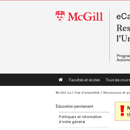
McGill
eCa
University
Res
l'U
Program
Automn
Main
Facultés et écoles
Tous les cour
navigation
McGill.ca
/
Vue d'ensemble
/
Ressources et po
Éducation permanent
N
t
Politiques et information
d'ordre général