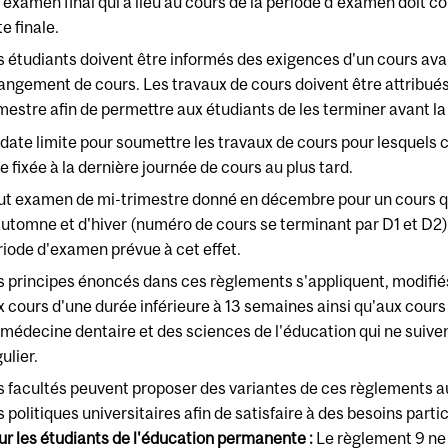
 examen final qui a lieu au cours de la période d'examen doit c
e finale.
s étudiants doivent être informés des exigences d'un cours avant
angement de cours. Les travaux de cours doivent être attribué
imestre afin de permettre aux étudiants de les terminer avant la
 date limite pour soumettre les travaux de cours pour lesquels 
e fixée à la dernière journée de cours au plus tard.
ut examen de mi-trimestre donné en décembre pour un cours qu
automne et d'hiver (numéro de cours se terminant par D1 et D2) d
riode d'examen prévue à cet effet.
s principes énoncés dans ces règlements s'appliquent, modifié
x cours d'une durée inférieure à 13 semaines ainsi qu'aux cours
 médecine dentaire et des sciences de l'éducation qui ne suivent
ulier.
s facultés peuvent proposer des variantes de ces règlements au
 politiques universitaires afin de satisfaire à des besoins partic
ur les étudiants de l'éducation permanente :
Le règlement 9 ne 