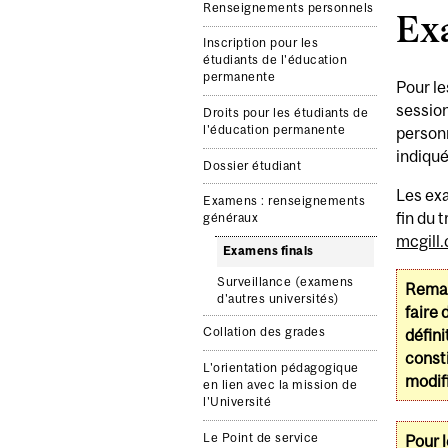
Renseignements personnels
Ex
Inscription pour les
étudiants de l'éducation
permanente
Pour le
session
Droits pour les étudiants de
l'éducation permanente
personn
indiqué
Dossier étudiant
Les exa
Examens : renseignements
fin du 
généraux
mcgill
Examens finals
Surveillance (examens
Remar
d'autres universités)
faire 
Collation des grades
défini
const
L'orientation pédagogique
modifi
en lien avec la mission de
l'Université
Le Point de service
Pour l