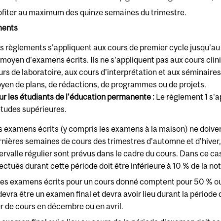
ofiter au maximum des quinze semaines du trimestre.
ments
s règlements s'appliquent aux cours de premier cycle jusqu'au
 moyen d'examens écrits. Ils ne s'appliquent pas aux cours clini
urs de laboratoire, aux cours d'interprétation et aux séminaires
yen de plans, de rédactions, de programmes ou de projets.
ur les étudiants de l'éducation permanente :
Le règlement 1 s'
études supérieures.
s examens écrits (y compris les examens à la maison) ne doivent
rnières semaines de cours des trimestres d'automne et d'hiver,
tervalle régulier sont prévus dans le cadre du cours. Dans ce ca
ectués durant cette période doit être inférieure à 10 % de la not
 les examens écrits pour un cours donné comptent pour 50 % ou p
 devra être un examen final et devra avoir lieu durant la périod
ur de cours en décembre ou en avril.