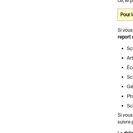
ce, le p
Pour 
Si vous
report
Sc
Art
Éc
Sc
Gé
Ph
Sc
Si vous
suivre