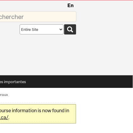
En
sez
Search
scope
es importantes
éraux
urse information is now found in
.ca/
.