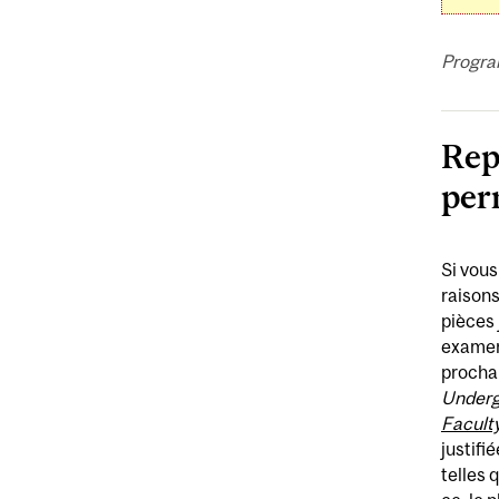
Progra
Rep
per
Si vous
raisons
pièces 
examens
prochai
Underg
Faculty
justifi
telles 