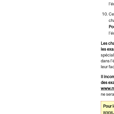
l'
Ce
ch
Po
l'
Les cha
les ex
spécial
dans l
leur fa
Il inco
des exa
www.mc
ne sera
Pour 
www.m