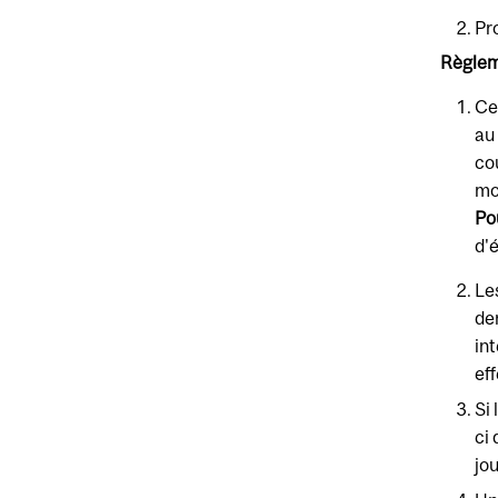
Pr
Règle
Ce
au
co
mo
Po
d'
Le
de
in
eff
Si
ci
jo