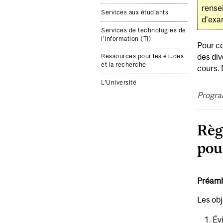
rense
Services aux étudiants
d'exam
Services de technologies de
l’information (TI)
Pour ce
des div
Ressources pour les études
et la recherche
cours. 
L’Université
Progra
Règ
pou
Préam
Les obj
Év