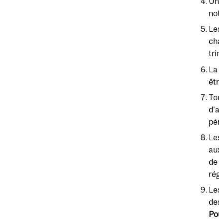
Un
not
Le
ch
tr
La
êtr
To
d'
pé
Le
au
de
rég
Le
des
Po