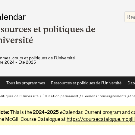
Saisis
lendar
vos
mots-
sources et politiques de
clés
niversité
mes, cours et politiques de l'Université
e 2024 – Été 2025
s
Tous les programmes
Ressources et politiques de l'Université
Dat
litiques de l'Université
/
Éducation permanent
/
Examens : renseignements gén
ote:
This is the
2024–2025
e
Calendar. Current program and co
he McGill Course Catalogue at
https://coursecatalogue.mcgill