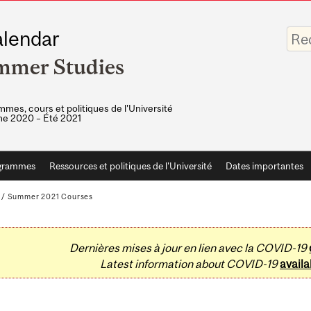
Saisis
lendar
vos
mots-
mmer Studies
clés
mes, cours et politiques de l'Université
e 2020 – Été 2021
grammes
Ressources et politiques de l'Université
Dates importantes
/
Summer 2021 Courses
Dernières mises à jour en lien avec la COVID-19
Latest information about COVID-19
availa