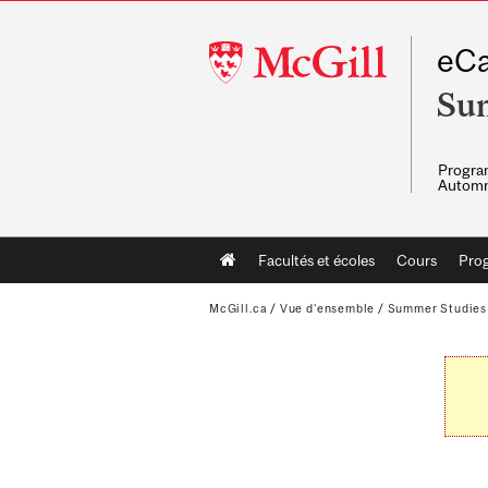
McGill
eCa
University
Su
Program
Automn
Main
Facultés et écoles
Cours
Pro
navigation
McGill.ca
/
Vue d'ensemble
/
Summer Studies