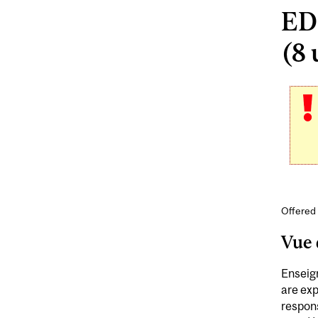
ED
(8 
Offered 
Vue 
Enseign
are exp
respons