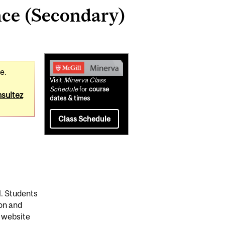
nce (Secondary)
Related
e.
Content
Visit
Minerva Class
Schedule
for
course
sultez
dates & times
Class Schedule
l. Students
ion and
e website