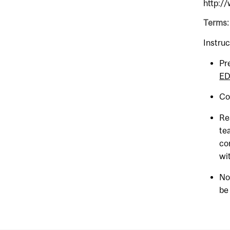
http:/
Terms:
Instruc
Pr
ED
Co
Re
te
co
wit
No
be