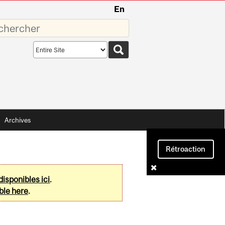
En
sez
Search
scope
Archives
Rétroaction
disponibles ici
.
ble here
.