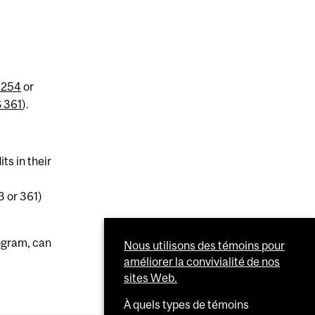
 254
or
 361
).
ts in their
3 or 361)
rogram, can
Nous utilisons des témoins pour
améliorer la convivialité de nos
sites Web.
À quels types de témoins