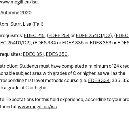
/www.mcgill.ca/isa.
 Automne 2020
tors: Starr, Lisa (Fall)
erequisites:
EDEC 215
, (
EDFE 254
or
EDFE 254D1
/
D2
), (
EDEC
EC 254D1
/
D2
), (
EDES 334
or
EDES 335
or
EDES 353
or
EDES
requisites:
EDEC 351
,
EDES 350
.
striction: Students must have completed a minimum of 24 credi
achable subject area with grades of C or higher, as well as the
rresponding first level methods course (i.e.
EDES 334
, 335, 35
h a grade of C or higher.
te: Expectations for this field experience, according to your p
 found at
www.mcgill.ca/isa
.