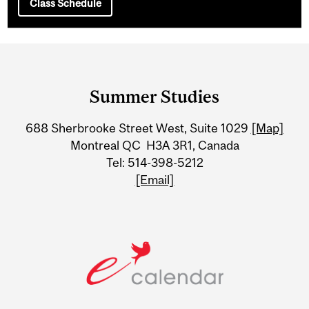
Class Schedule
Department
and
Summer Studies
University
688 Sherbrooke Street West, Suite 1029
[Map]
Information
Montreal QC H3A 3R1, Canada
Tel: 514-398-5212
[Email]