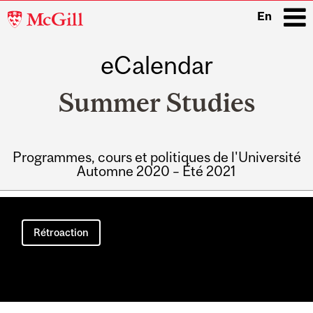
McGill
En
University
eCalendar
i
Summer Studies
Programmes, cours et politiques de l'Université
Automne 2020 – Été 2021
Main
navigation
Rétroaction