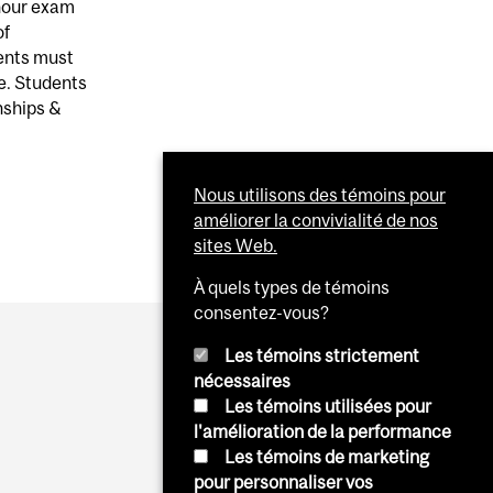
-hour exam
of
dents must
e. Students
nships &
Nous utilisons des témoins pour
améliorer la convivialité de nos
sites Web.
À quels types de témoins
consentez-vous?
Les témoins strictement
nécessaires
Les témoins utilisées pour
l'amélioration de la performance
Les témoins de marketing
pour personnaliser vos