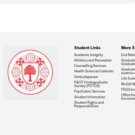
Student Links
More S
Academic Integrity
End Not
Athletics and Recreation
Graduate
Graduate
Counselling Services
Graduate
Health Sciences Calendar
science 
Ombudsperson
Life Scie
P&OT Undergraduate
McGill W
Society (POTUS)
PGSS In
Psychiatric Services
Office fo
Student Information
Environ
Student Rights and
Responsibilities