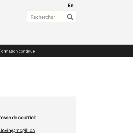
En
Formation continue
esse de courriel:
.levin@mcgill.ca