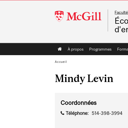
Faculté
McGill
Éco
University
d'e
Main
À propos
Programmes
Format
navigation
Accueil
Mindy Levin
Coordonnées
Téléphone:
514-398-3994