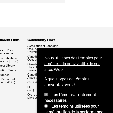
tudent Links
Community Links
e
Association of Canadian
Occupational Therapy
 and Post-
University Programs
 Calendar
Canadian Association of
Nous utilisons des témoins pour
 rehabilitation
Occupational Therapists
society (GRSS)
améliorer la convivialité de nos
Canadian Council of
nces Library
Physiotherapy University
sites Web.
Programs
riting Centre
Canadian Physiotherapy
surance
Association
À quels types de témoins
r Respectful
CRIR Website
ments (ORE)
consentez-vous?
Ordre des ergothérapeutes
du Québec
Les témoins strictement
Ordre professionnel de la
physiothérapie du Québec
nécessaires
Les témoins utilisées pour
l'amélioration de la performance