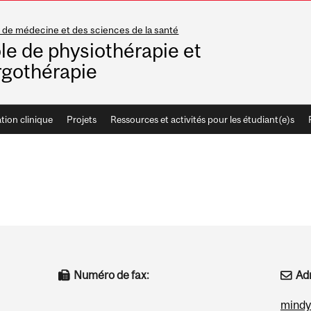
 de médecine et des sciences de la santé
le de physiothérapie et
rgothérapie
ion clinique
Projets
Ressources et activités pour les étudiant(e)s
Numéro de fax:
Adr
mindy