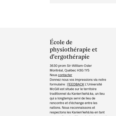
Department
and
École de
University
physiothérapie et
Information
d'ergothérapie
3630 prom Sir-William-Osler
Montréal, Québec H3G 1Y5
Nous
contacter
Donnez nous vos impressions via notre
formulaire :
FEEDBACK
L’Université
McGill est située sur le territoire
traditionnel du Kanien’kehà:ka, un lieu
qui a longtemps servi de lieu de
rencontre et d’échange entre les
nations. Nous reconnaissons et
respectons les Kanien’kehà:ka en tant