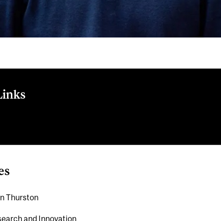
Links
ur-B.-McDonald
es
n Thurston
earch and Innovation