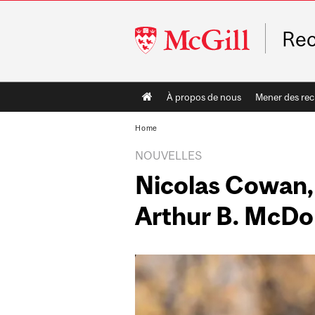
McGill
Rec
University
Main
À propos de nous
Mener des re
navigation
Home
NOUVELLES
Nicolas Cowan, 
Arthur B. McDo