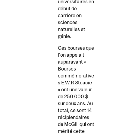
universitaires en
début de
carrière en
sciences
naturelles et
génie.
Ces bourses que
l’on appelait
auparavant «
Bourses
commémorative
s E.W.R Steacie
» ont une valeur
de 250 000 $
sur deux ans. Au
total, ce sont 14
récipiendaires
de McGill qui ont
mérité cette