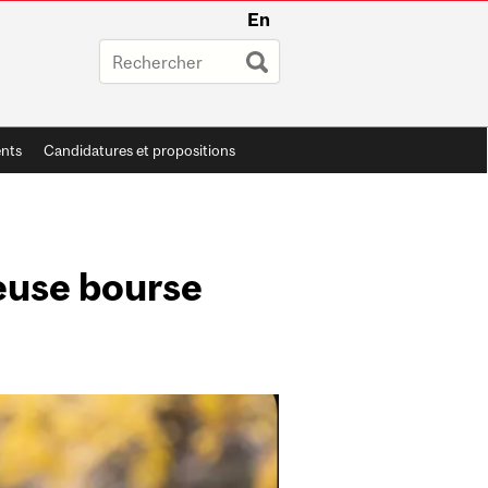
En
ents
Candidatures et propositions
ieuse bourse