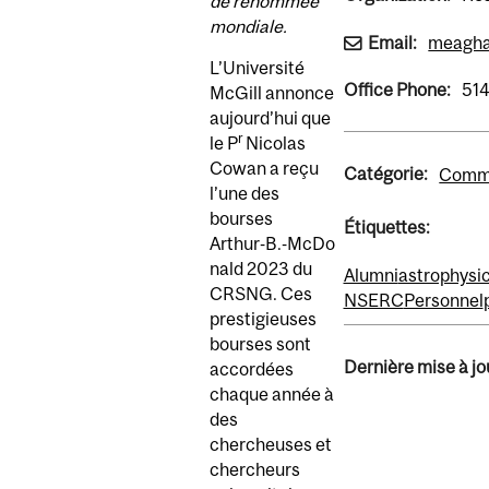
de renommée
mondiale.
Email:
meagha
L’Université
Office Phone:
51
McGill annonce
aujourd’hui que
r
le P
Nicolas
Cowan a reçu
Catégorie:
Comm
l’une des
bourses
Étiquettes:
Arthur‑B.‑McDo
nald 2023 du
Alumni
astrophysi
CRSNG. Ces
NSERC
Personnel
prestigieuses
bourses sont
Dernière mise à jou
accordées
chaque année à
des
chercheuses et
chercheurs