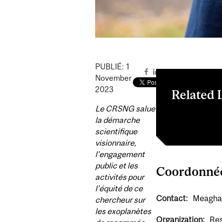
PUBLIÉ:
1
November
2023
Related 
Le CRSNG salue
Bourses Arth
la démarche
scientifique
visionnaire,
l’engagement
public et les
Coordonné
activités pour
l’équité de ce
Contact:
Meagha
chercheur sur
les exoplanètes
Organization:
Res