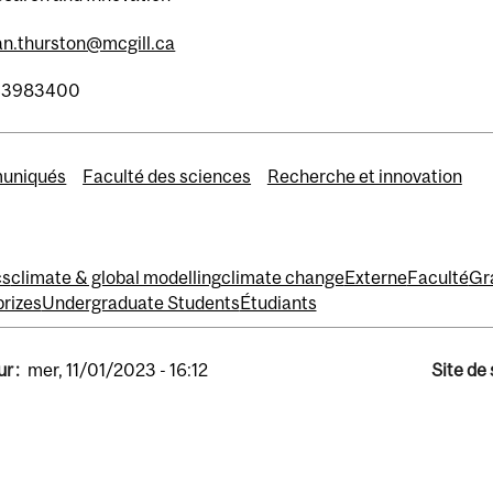
n.thurston@mcgill.ca
43983400
uniqués
Faculté des sciences
Recherche et innovation
cs
climate & global modelling
climate change
Externe
Faculté
Gr
prizes
Undergraduate Students
Étudiants
r :
mer, 11/01/2023 - 16:12
Site de