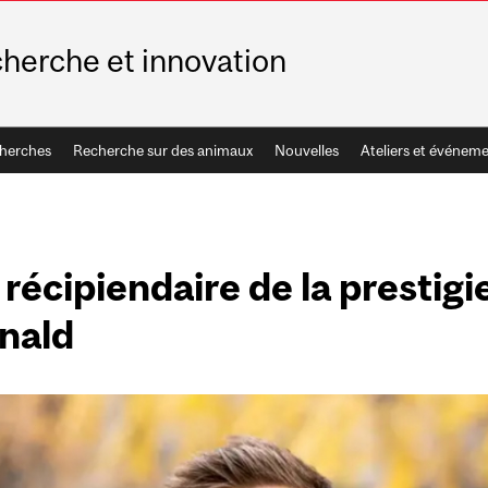
herche et innovation
cherches
Recherche sur des animaux
Nouvelles
Ateliers et événem
récipiendaire de la prestig
nald