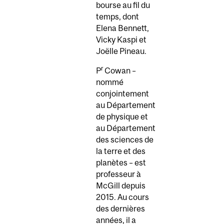
bourse au fil du
temps, dont
Elena Bennett,
Vicky Kaspi et
Joëlle Pineau.
r
P
Cowan –
nommé
conjointement
au Département
de physique et
au Département
des sciences de
la terre et des
planètes – est
professeur à
McGill depuis
2015. Au cours
des dernières
années, il a