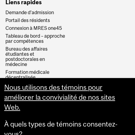
Liens rapides
Demande d’admission
Portail des résidents
Connexion à MRES one45
Tableau de bord – approche
par compétences
Bureau des affaires
étudiantes et
postdoctorales en
médecine
Formation médicale
décentralisée
Études médicales de
Nous utilisons des témoins pour
premier cycle
améliorer la convivialité de nos sites
Web.
À quels types de témoins consentez-
vous?