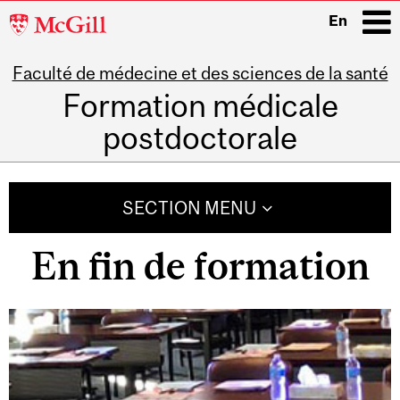
McGill
En
University
Faculté de médecine et des sciences de la santé
i
Formation médicale
postdoctorale
Main
navigation
SECTION MENU
En fin de formation