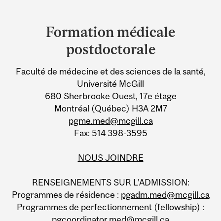
Department
and
Formation médicale
University
postdoctorale
Information
Faculté de médecine et des sciences de la santé,
Université McGill
680 Sherbrooke Ouest, 17e étage
Montréal (Québec) H3A 2M7
pgme.med@mcgill.ca
Fax: 514 398-3595
NOUS JOINDRE
RENSEIGNEMENTS SUR L’ADMISSION:
Programmes de résidence :
pgadm.med@mcgill.ca
Programmes de perfectionnement (fellowship) :
pgcoordinator.med@mcgill.ca