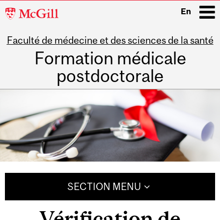
McGill
En
University
Faculté de médecine et des sciences de la santé
i
Formation médicale
postdoctorale
Main
navigation
SECTION MENU
Vérification de