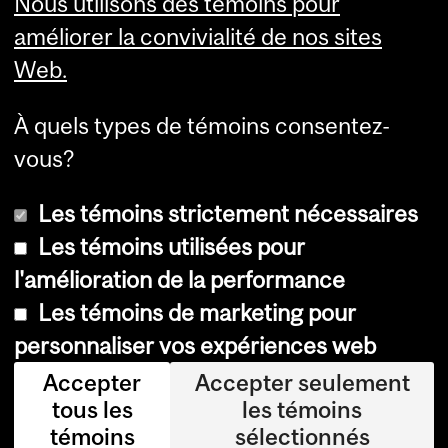
Nous utilisons des témoins pour
premier cycle
améliorer la convivialité de nos sites
Web.
À quels types de témoins consentez-
vous?
Les témoins strictement nécessaires
Les témoins utilisées pour
l'amélioration de la performance
© Université McGill, 2026
Les témoins de marketing pour
Accessibilité
personnaliser vos expériences web
Avis sur les témoins
Accepter
Accepter seulement
tous les
les témoins
Paramètres des témoins
témoins
sélectionnés
Se connecter