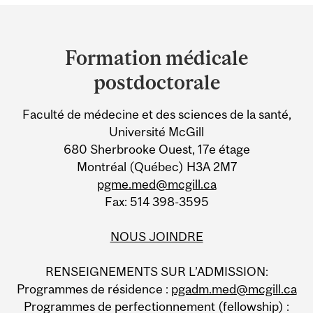
Department
and
Formation médicale
University
postdoctorale
Information
Faculté de médecine et des sciences de la santé,
Université McGill
680 Sherbrooke Ouest, 17e étage
Montréal (Québec) H3A 2M7
pgme.med@mcgill.ca
Fax: 514 398-3595
NOUS JOINDRE
RENSEIGNEMENTS SUR L’ADMISSION:
Programmes de résidence :
pgadm.med@mcgill.ca
Programmes de perfectionnement (fellowship) :