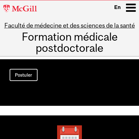
McGill
En
University
Faculté de médecine et des sciences de la santé
i
Formation médicale
postdoctorale
Main
navigation
Postuler