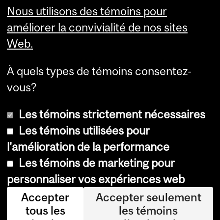
Études médicales de
Nous utilisons des témoins pour
premier cycle
améliorer la convivialité de nos sites
Web.
À quels types de témoins consentez-
vous?
Les témoins strictement nécessaires
Les témoins utilisées pour
l'amélioration de la performance
© Université McGill, 2026
Les témoins de marketing pour
Accessibilité
personnaliser vos expériences web
Avis sur les témoins
Accepter
Accepter seulement
tous les
les témoins
Paramètres des témoins