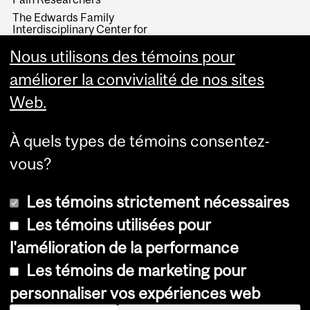
The Edwards Family
Interdisciplinary Center for
Complex Pain
Nous utilisons des témoins pour
Neuroscience Learning
Centre
améliorer la convivialité de nos sites
Web.
À quels types de témoins consentez-
vous?
Les témoins strictement nécessaires
Les témoins utilisées pour
l'amélioration de la performance
Copyright © 2026 McGill University
Les témoins de marketing pour
Accessibilité
personnaliser vos expériences web