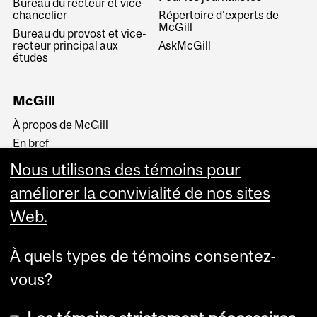
Bureau du recteur et vice-
chancelier
Répertoire d’experts de
McGill
Bureau du provost et vice-
recteur principal aux
AskMcGill
études
McGill
À propos de McGill
En bref
Histoire
Nous utilisons des témoins pour
La haute direction
améliorer la convivialité de nos sites
Web.
À quels types de témoins consentez-
vous?
Plus