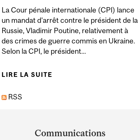
La Cour pénale internationale (CPI) lance
un mandat d'arrêt contre le président de la
Russie, Vladimir Poutine, relativement à
des crimes de guerre commis en Ukraine.
Selon la CPI, le président...
LIRE LA SUITE
DE EXPERT: LA COUR
PÉNALE
RSS
INTERNATIONALE
LANCE UN MANDAT
Department
D’ARRÊT CONTRE
and
VLADIMIR POUTINE
Communications