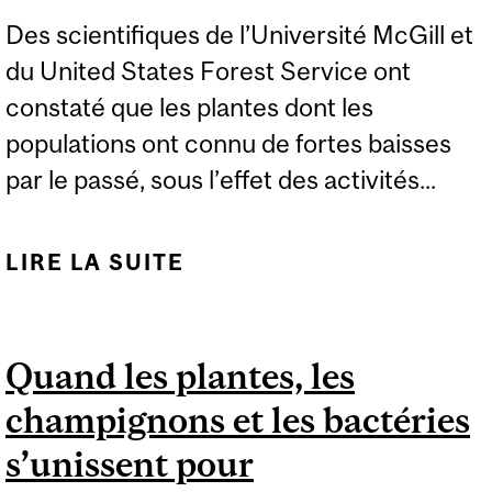
Des scientifiques de l’Université McGill et
du United States Forest Service ont
constaté que les plantes dont les
populations ont connu de fortes baisses
par le passé, sous l’effet des activités...
LIRE LA SUITE
DE LES PLANTES
CONSERVENT UNE «
MÉMOIRE GÉNÉTIQUE »
Quand les plantes, les
DES DÉCLINS PASSÉS
champignons et les bactéries
DE LEURS
POPULATIONS
s’unissent pour