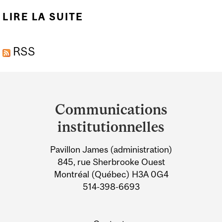
LIRE LA SUITE
DE LES EFFETS DU
CHANGEMENT
RSS
CLIMATIQUE SUR LES
PLANTES CONFIRMÉS
Department
PAR UN OUTIL
and
STATISTIQUE
Communications
University
institutionnelles
Information
Pavillon James (administration)
845, rue Sherbrooke Ouest
Montréal (Québec) H3A 0G4
514-398-6693