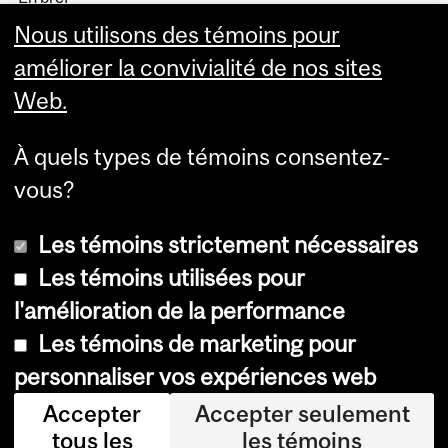
Histoire
Nous utilisons des témoins pour
La haute direction
améliorer la convivialité de nos sites
Web.
À quels types de témoins consentez-
vous?
Plus
Les témoins strictement nécessaires
Les témoins utilisées pour
l'amélioration de la performance
© Université McGill, 2026
Les témoins de marketing pour
Accessibilité
personnaliser vos expériences web
Avis sur les témoins
Accepter
Accepter seulement
tous les
les témoins
Paramètres des témoins