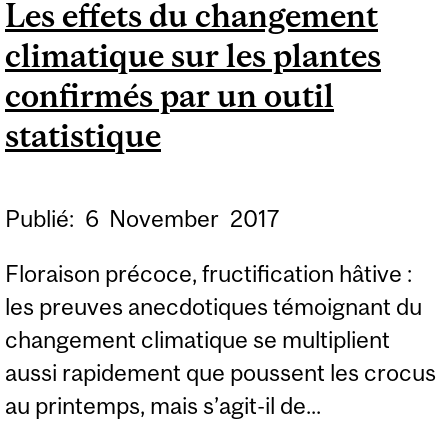
Les effets du changement
BACTÉRIES S’UNISSENT
climatique sur les plantes
POUR DÉCONTAMINER
LES SOLS POLLUÉS
confirmés par un outil
statistique
Publié:
6
November
2017
Floraison précoce, fructification hâtive :
les preuves anecdotiques témoignant du
changement climatique se multiplient
aussi rapidement que poussent les crocus
au printemps, mais s’agit-il de...