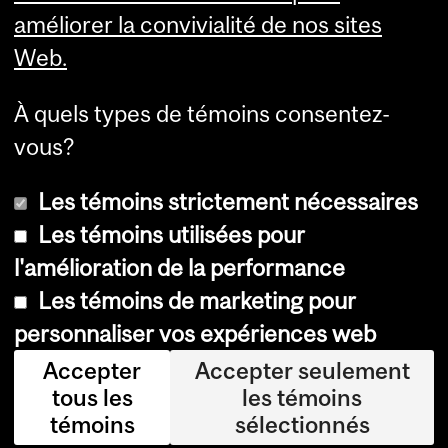
La haute direction
améliorer la convivialité de nos sites
Web.
À quels types de témoins consentez-
vous?
Plus
Les témoins strictement nécessaires
Les témoins utilisées pour
l'amélioration de la performance
© Université McGill, 2026
Les témoins de marketing pour
Accessibilité
personnaliser vos expériences web
Avis sur les témoins
Accepter
Accepter seulement
tous les
les témoins
Paramètres des témoins
témoins
sélectionnés
Se connecter