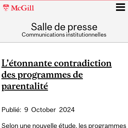
McGill
University
Salle de presse
i
Communications institutionnelles
Main
navigation
L’étonnante contradiction
des programmes de
parentalité
Publié:
9
October
2024
Selon une nouvelle étude, les programmes