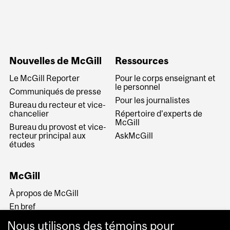
Nouvelles de McGill
Ressources
Le McGill Reporter
Pour le corps enseignant et
le personnel
Communiqués de presse
Pour les journalistes
Bureau du recteur et vice-
chancelier
Répertoire d’experts de
McGill
Bureau du provost et vice-
recteur principal aux
AskMcGill
études
McGill
À propos de McGill
En bref
Histoire
Nous utilisons des témoins pour