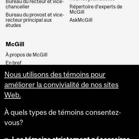
Bureau du recteur et vice-
chancelier
Répertoire d’experts de
McGill
Bureau du provost et vice-
recteur principal aux
AskMcGill
études
McGill
À propos de McGill
En bref
Histoire
Nous utilisons des témoins pour
La haute direction
améliorer la convivialité de nos sites
Web.
À quels types de témoins consentez-
vous?
Plus