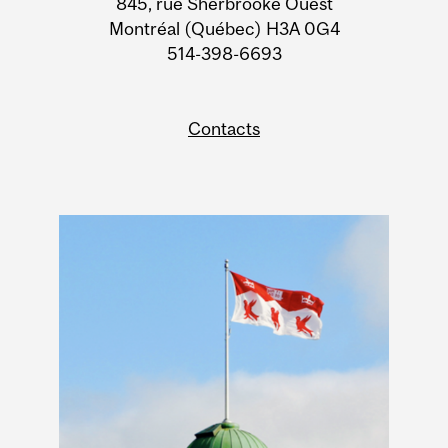
845, rue Sherbrooke Ouest
Montréal (Québec) H3A 0G4
514-398-6693
Contacts