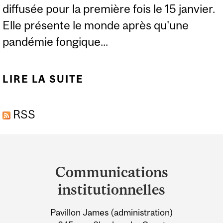
diffusée pour la première fois le 15 janvier.
Elle présente le monde après qu'une
pandémie fongique...
LIRE LA SUITE
DE EXPERTS : LA
SCIENCE DERRIÈRE «
RSS
THE LAST OF US »
Department
and
Communications
University
institutionnelles
Information
Pavillon James (administration)