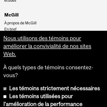
études
McGill
À propos de McGill
En bref
Histoire
Nous utilisons des témoins pour
La haute direction
améliorer la convivialité de nos sites
Web.
À quels types de témoins consentez-
vous?
Plus
Les témoins strictement nécessaires
Les témoins utilisées pour
l'amélioration de la performance