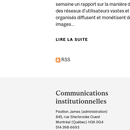
semaine un rapport sur la manière 
des réseaux d'utilisateurs vastes et
organisés diffusent et monétisent 
images...
LIRE LA SUITE
DE EXPERTE : TE
RSS
Department
and
Communications
University
institutionnelles
Information
Pavillon James (administration)
845, rue Sherbrooke Ouest
Montréal (Québec) H3A 0G4
514-398-6693