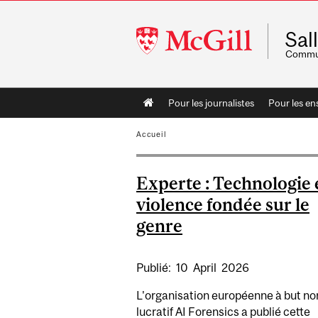
McGill
Sal
University
Commun
Main
Pour les journalistes
Pour les en
navigation
Accueil
Experte : Technologie 
violence fondée sur le
genre
Publié:
10
April
2026
L'organisation européenne à but no
lucratif AI Forensics a publié cette