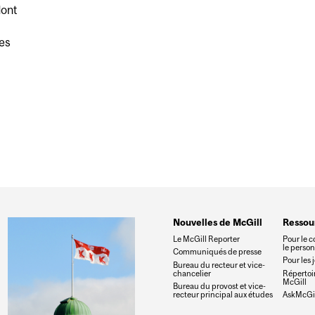
dont
des
CHNOLOGIE ET VIOLENCE FONDÉE SUR LE GENRE
Nouvelles de McGill
Ressou
Le McGill Reporter
Pour le c
le perso
Communiqués de presse
Pour les 
Bureau du recteur et vice-
chancelier
Répertoir
McGill
Bureau du provost et vice-
recteur principal aux études
AskMcGil