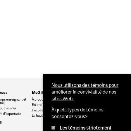
Nous utilisons des témoins pour
améliorer la convivialité de nos
rces
McGill
sites Web.
orps enseignant et
À propos de McGill
nnel
En bref
journalistes
À quels types de témoins
Histoire
e d’experts de
La haute direction
consentez-vous?
l
Les témoins strictement