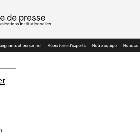
le de presse
ications institutionnelles
seignants et personnel
Répertoire d'experts
Notre équipe
Nous con
et
n