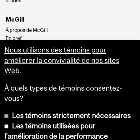
études
McGill
À propos de McGill
En bref
Histoire
Nous utilisons des témoins pour
La haute direction
améliorer la convivialité de nos sites
Web.
À quels types de témoins consentez-
vous?
Plus
Les témoins strictement nécessaires
Les témoins utilisées pour
l'amélioration de la performance