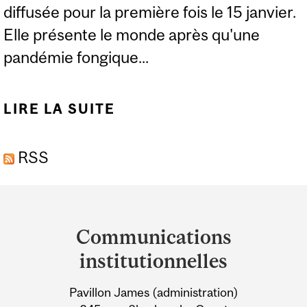
diffusée pour la première fois le 15 janvier.
Elle présente le monde après qu'une
pandémie fongique...
LIRE LA SUITE
DE EXPERTS : LA
SCIENCE DERRIÈRE «
RSS
THE LAST OF US »
Department
and
Communications
University
institutionnelles
Information
Pavillon James (administration)