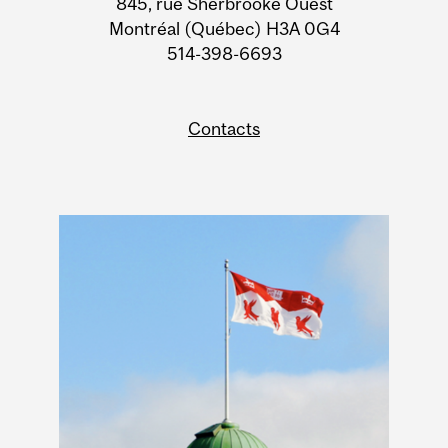
845, rue Sherbrooke Ouest
Montréal (Québec) H3A 0G4
514-398-6693
Contacts