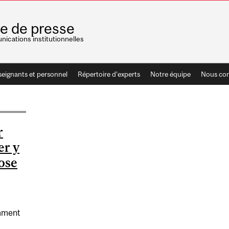
le de presse
ications institutionnelles
seignants et personnel
Répertoire d'experts
Notre équipe
Nous con
r
er y
ose
omment