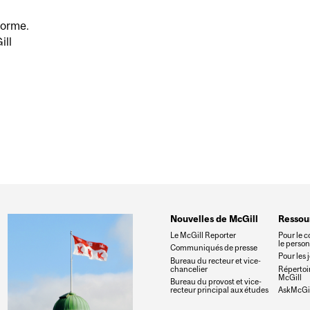
forme.
ill
 LE PLANCHER OCÉANIQUE? L’EAU DE MER Y SERAIT P
Nouvelles de McGill
Ressou
Le McGill Reporter
Pour le c
le perso
Communiqués de presse
Pour les 
Bureau du recteur et vice-
chancelier
Répertoir
McGill
Bureau du provost et vice-
recteur principal aux études
AskMcGil