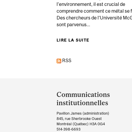
l’environnement, il est crucial de
comprendre comment ce métal se 
Des chercheurs de l’Université McG
sont parvenus...
LIRE LA SUITE
DE DE L’OR SOUS
RSS
Department
and
Communications
University
institutionnelles
Information
Pavillon James (administration)
845, rue Sherbrooke Ouest
Montréal (Québec) H3A 0G4
514-398-6693