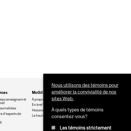
OUR QUELQUE CHOSE
Nous utilisons des témoins pour
améliorer la convivialité de nos
rces
McGill
sites Web.
orps enseignant et
À propos de McGill
nnel
En bref
journalistes
À quels types de témoins
Histoire
e d’experts de
La haute direction
consentez-vous?
l
Les témoins strictement