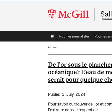
McGill
Sal
University
Commun
Main
Pour les journalistes
Pour les en
navigation
Accueil
De l’or sous le planche
océanique? L’eau de m
serait pour quelque ch
Publié:
3
July
2024
Pour savoir où trouver de l’or et c
l’extraire dans le respect de