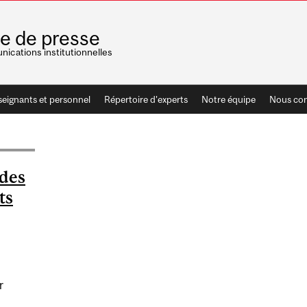
le de presse
ications institutionnelles
seignants et personnel
Répertoire d'experts
Notre équipe
Nous con
 des
ts
r