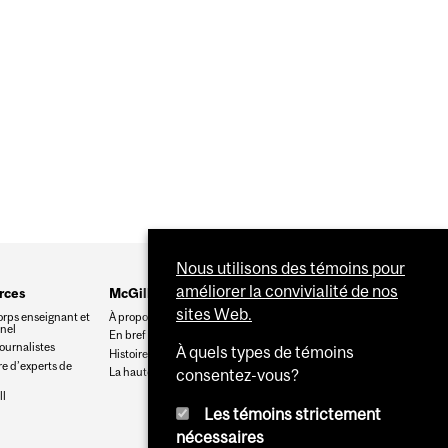
U GRÂCE À L’IA
Nous utilisons des témoins pour
améliorer la convivialité de nos
rces
McGill
sites Web.
orps enseignant et
À propos de McGill
nnel
En bref
journalistes
À quels types de témoins
Histoire
e d’experts de
La haute direction
consentez-vous?
l
Les témoins strictement
nécessaires