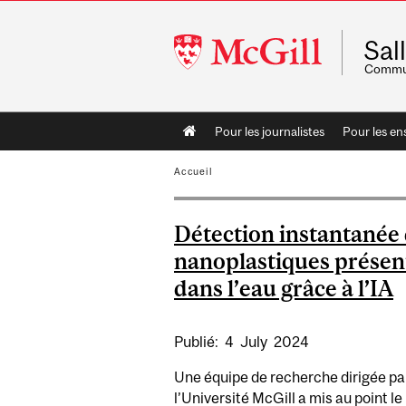
McGill
Sal
University
Commun
Main
Pour les journalistes
Pour les en
navigation
Accueil
Détection instantanée
nanoplastiques présen
dans l’eau grâce à l’IA
Publié:
4
July
2024
Une équipe de recherche dirigée pa
l’Université McGill a mis au point le