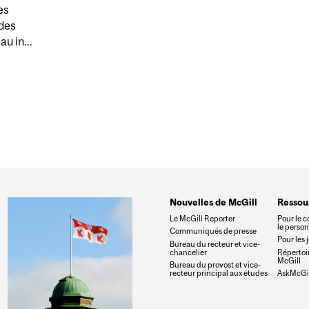
es
 des
u in...
STANTANÉE DES NANOPLASTIQUES PRÉSENTS DANS L’EA
Nouvelles de McGill
Ressou
Le McGill Reporter
Pour le c
le perso
Communiqués de presse
Pour les 
Bureau du recteur et vice-
chancelier
Répertoir
McGill
Bureau du provost et vice-
recteur principal aux études
AskMcGil