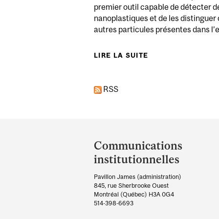
premier outil capable de détecter d
nanoplastiques et de les distinguer
autres particules présentes dans l’ea
LIRE LA SUITE
DE DÉTECTION IN
RSS
Department
and
Communications
University
institutionnelles
Information
Pavillon James (administration)
845, rue Sherbrooke Ouest
Montréal (Québec) H3A 0G4
514-398-6693