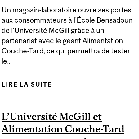
Un magasin-laboratoire ouvre ses portes
aux consommateurs à l’École Bensadoun
de l’Université McGill grâce à un
partenariat avec le géant Alimentation
Couche-Tard, ce qui permettra de tester
le...
LIRE LA SUITE
DE EXPERT :
L’UNIVERSITÉ MCGILL
ET COUCHE-TARD
L’Université McGill et
LANCENT UN MAGASIN-
Alimentation Couche-Tard
LABORATOIRE OUVERT
AU GRAND PUBLIC