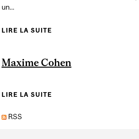
un...
LIRE LA SUITE
DE L’UNIVERSITÉ
MCGILL ET
ALIMENTATION
Maxime Cohen
COUCHE-TARD
OUVRENT UN MAGASIN-
LABORATOIRE UNIQUE
LIRE LA SUITE
DE MAXIME COHEN
QUI PROPULSERA LE
SECTEUR DU
RSS
COMMERCE AU DÉTAIL
ET LES CLIENTS VERS
Department
L’AVENIR