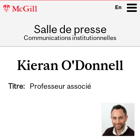
McGill
En
University
Salle de presse
i
Communications institutionnelles
Main
navigation
Kieran O'Donnell
Titre:
Professeur associé