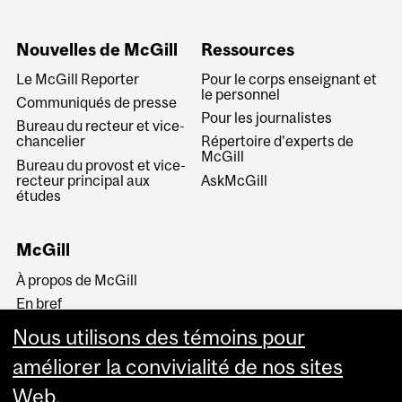
Nouvelles de McGill
Ressources
Le McGill Reporter
Pour le corps enseignant et
le personnel
Communiqués de presse
Pour les journalistes
Bureau du recteur et vice-
chancelier
Répertoire d’experts de
McGill
Bureau du provost et vice-
recteur principal aux
AskMcGill
études
McGill
À propos de McGill
En bref
Histoire
Nous utilisons des témoins pour
La haute direction
améliorer la convivialité de nos sites
Web.