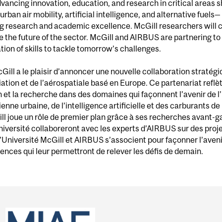
ancing innovation, education, and research in critical areas sh
urban air mobility, artificial intelligence, and alternative fuel
ng research and academic excellence. McGill researchers will 
e the future of the sector. McGill and AIRBUS are partnering to 
ion of skills to tackle tomorrow’s challenges.
cGill a le plaisir d’annoncer une nouvelle collaboration stratégi
viation et de l’aérospatiale basé en Europe. Ce partenariat ref
n et la recherche dans des domaines qui façonnent l’avenir de l’
érienne urbaine, de l’intelligence artificielle et des carburant
ill joue un rôle de premier plan grâce à ses recherches avant-g
versité collaboreront avec les experts d’AIRBUS sur des proje
Université McGill et AIRBUS s’associent pour façonner l’avenir 
nces qui leur permettront de relever les défis de demain.