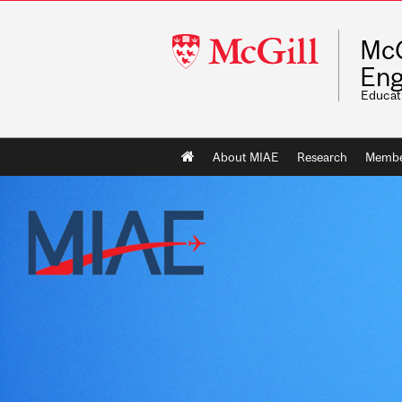
McGill
McG
University
Eng
Educat
Main
About MIAE
Research
Membe
navigation