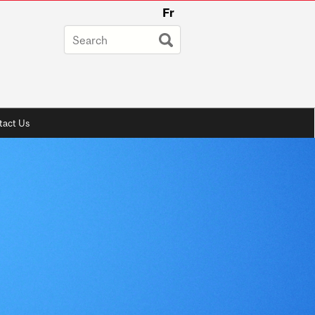
Fr
tact Us