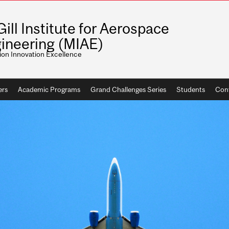
ill Institute for Aerospace
ineering (MIAE)
ion Innovation Excellence
rs
Academic Programs
Grand Challenges Series
Students
Con