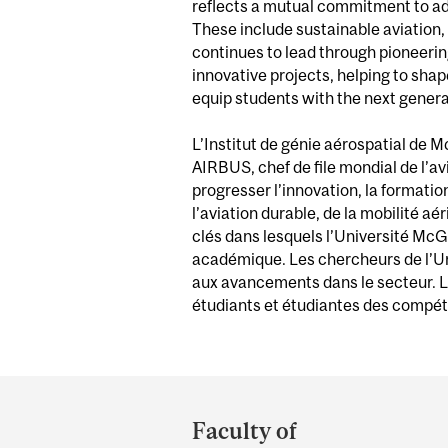
reflects a mutual commitment to adv
These include sustainable aviation, 
continues to lead through pioneeri
innovative projects, helping to shap
equip students with the next generat
L’Institut de génie aérospatial de M
AIRBUS, chef de file mondial de l’a
progresser l’innovation, la formatio
l’aviation durable, de la mobilité a
clés dans lesquels l’Université McG
académique. Les chercheurs de l’Uni
aux avancements dans le secteur. L’
étudiants et étudiantes des compéte
Department
and
Faculty of