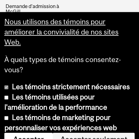
Demande d'admission à
McGill
Devenir étudiant
Nous utilisons des témoins pour
Visiter McGill
améliorer la convivialité de nos sites
Portes ouvertes
Web.
McGill en bref
Le tour de McGill en 80
secondes (vidéo)
À quels types de témoins consentez-
vous?
Les témoins strictement nécessaires
Les témoins utilisées pour
l'amélioration de la performance
© Université McGill, 2026
Les témoins de marketing pour
Accessibilité
personnaliser vos expériences web
Avis sur les témoins