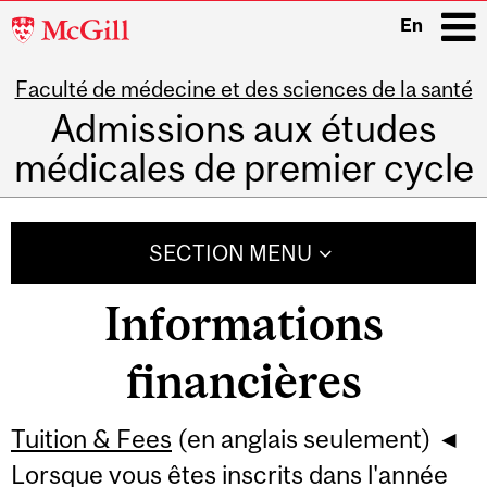
McGill
En
University
Faculté de médecine et des sciences de la santé
i
Admissions aux études
médicales de premier cycle
Main
navigation
SECTION MENU
Informations
financières
Tuition & Fees
(en anglais seulement) ◄
Lors
que vous êtes inscrits dans
l'année