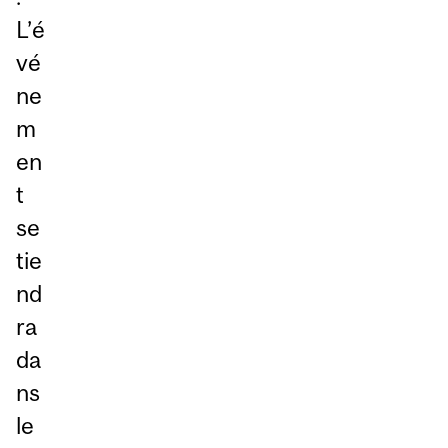
L’é
vé
ne
m
en
t
se
tie
nd
ra
da
ns
le