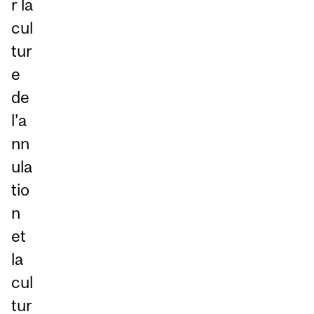
r la
cul
tur
e
de
l’a
nn
ula
tio
n
et
la
cul
tur