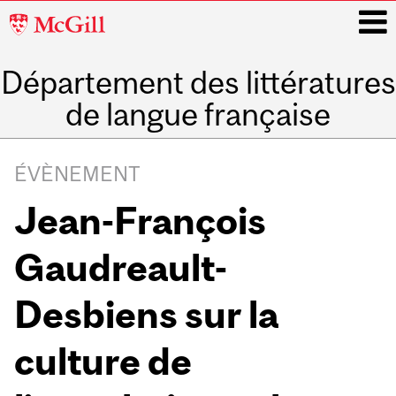
McGill
University
Département des littératures
i
de langue française
Main
navigation
ÉVÈNEMENT
Jean-François
Gaudreault-
Desbiens sur la
culture de