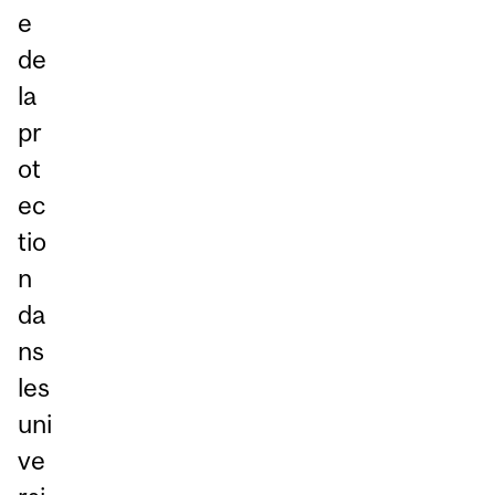
e
de
la
pr
ot
ec
tio
n
da
ns
les
uni
ve