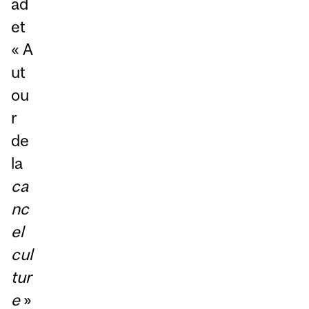
ad
et
« A
ut
ou
r
de
la
ca
nc
el
cul
tur
e
»