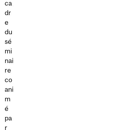
ca
dr
e
du
sé
mi
nai
re
co
ani
m
é
pa
r