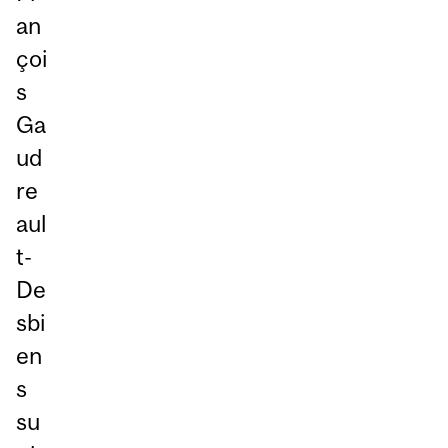
an
çoi
s
Ga
ud
re
aul
t-
De
sbi
en
s
su