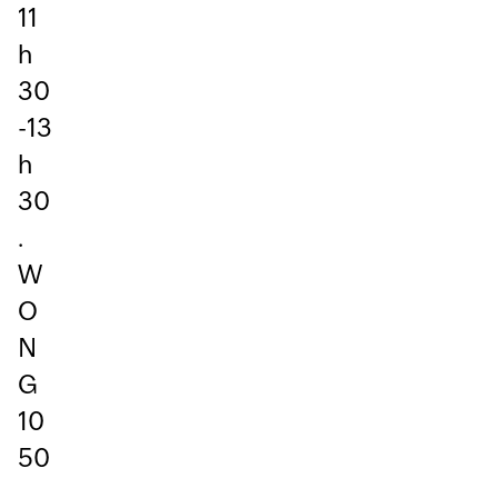
11
h
30
-13
h
30
.
W
O
N
G
10
50
.