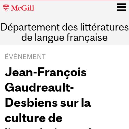
McGill
University
Département des littératures
i
de langue française
Main
navigation
ÉVÈNEMENT
Jean-François
Gaudreault-
Desbiens sur la
culture de