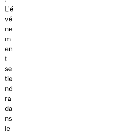
L’é
vé
ne
m
en
t
se
tie
nd
ra
da
ns
le