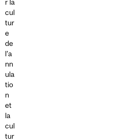
r la
cul
tur
e
de
l’a
nn
ula
tio
n
et
la
cul
tur