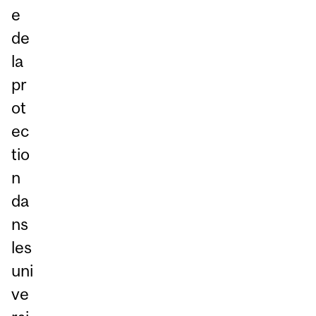
e
de
la
pr
ot
ec
tio
n
da
ns
les
uni
ve