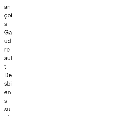
an
çoi
s
Ga
ud
re
aul
t-
De
sbi
en
s
su