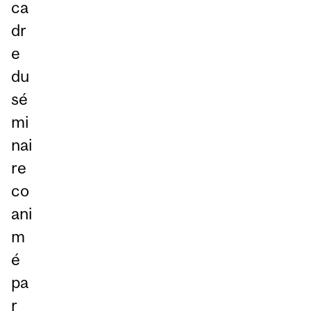
ca
dr
e
du
sé
mi
nai
re
co
ani
m
é
pa
r