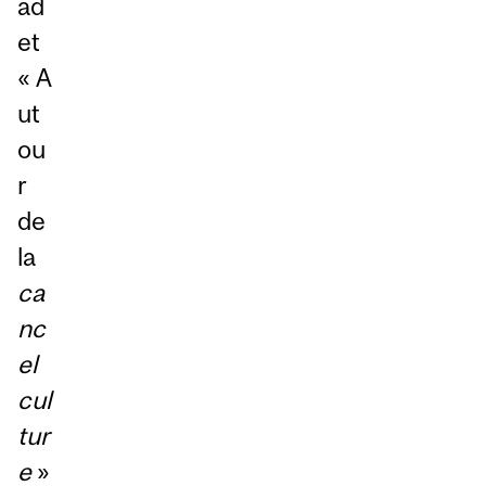
ad
et
« A
ut
ou
r
de
la
ca
nc
el
cul
tur
e
»