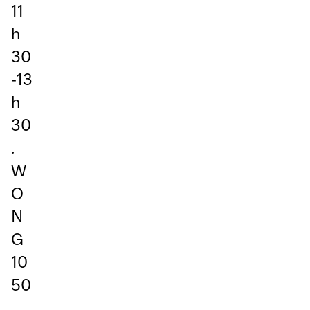
11
h
30
-13
h
30
.
W
O
N
G
10
50
.