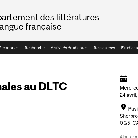
artement des littératures
langue française
Personnes
Recherche
Activités étudiantes
Ressources
Étudier 
nales au DLTC
Mercred
24
avril,
Pavi
Sherbro
0G5, C
Ajouter a