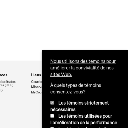
Nous utilisons des témoins pour
améliorer la convivialité de nos
sites Web.
rces
Liens pratiques
des études
Courriel
À quels types de témoins
res (GPS)
Minerva
IS
consentez-vous?
MyCourses
Les témoins strictement
nécessaires
Les témoins utilisées pour
l'amélioration de la performance