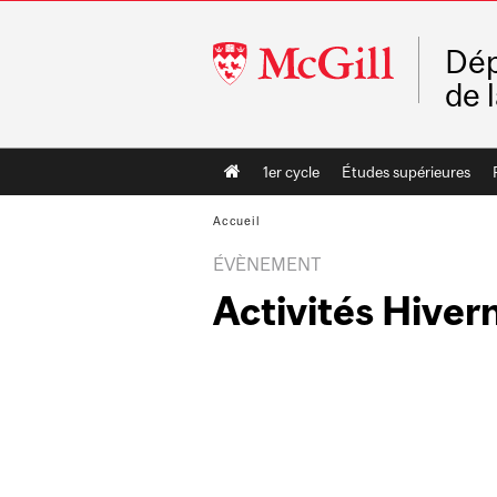
McGill
Dép
University
de 
Main
1er cycle
Études supérieures
navigation
Accueil
ÉVÈNEMENT
Activités Hiver