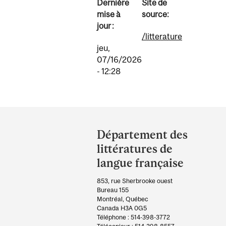
Dernière
Site de
mise à
source:
jour :
/litterature
jeu,
07/16/2026
- 12:28
Department
and
Département des
University
littératures de
Information
langue française
853, rue Sherbrooke ouest
Bureau 155
Montréal, Québec
Canada H3A 0G5
Téléphone : 514-398-3772