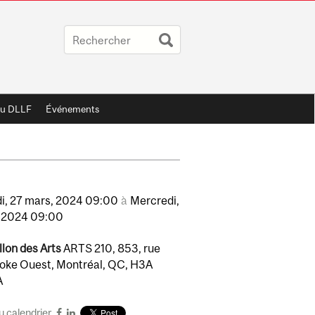
au DLLF
Événements
i,
27
mars,
2024
09:00
à
Mercredi,
2024
09:00
llon des Arts
ARTS 210, 853, rue
oke Ouest, Montréal, QC, H3A
A
u calendrier