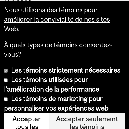
financement
Projets financés
Nous utilisons des témoins pour
Logos à télécharger
améliorer la convivialité de nos sites
Web.
À quels types de témoins consentez-
vous?
Les témoins strictement nécessaires
Les témoins utilisées pour
l'amélioration de la performance
© Université McGill, 2026
Les témoins de marketing pour
Accessibilité
personnaliser vos expériences web
Avis sur les témoins
Accepter
Accepter seulement
tous les
les témoins
Paramètres des témoins