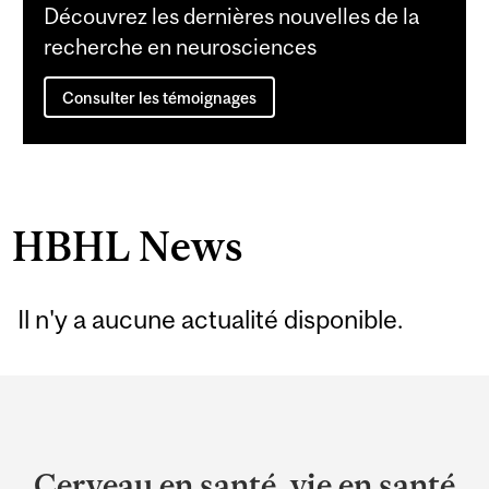
Découvrez les dernières nouvelles de la
recherche en neurosciences
Consulter les témoignages
HBHL News
Il n'y a aucune actualité disponible.
Department
and
University
Cerveau en santé, vie en santé