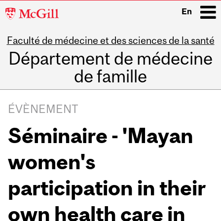
McGill
En
University
Faculté de médecine et des sciences de la santé
i
Département de médecine
de famille
Main
navigation
ÉVÈNEMENT
Séminaire - 'Mayan
women's
participation in their
own health care in