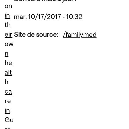
on
in
mar, 10/17/2017 - 10:32
th
eir
Site de source:
/familymed
ow
n
he
alt
h
ca
re
in
Gu