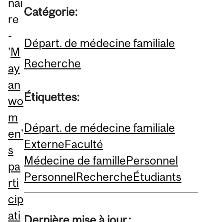
nai
Catégorie:
re
-
Départ. de médecine familiale
'
M
Recherche
ay
an
Étiquettes:
wo
m
Départ. de médecine familiale
en'
Externe
Faculté
s
Médecine de famille
Personnel
pa
Personnel
Recherche
Étudiants
rti
cip
ati
Dernière mise à jour :