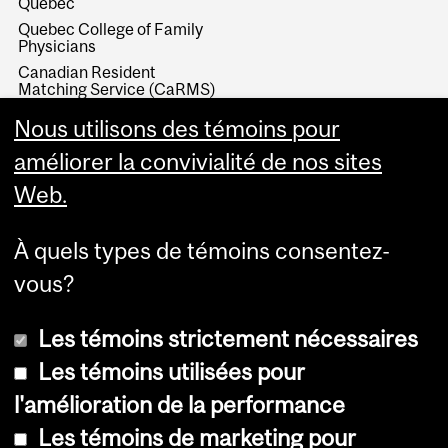
Quebec
Quebec College of Family
Physicians
Canadian Resident
Matching Service (CaRMS)
North American Primary
Nous utilisons des témoins pour
Care Research Group
(NAPCRG)
améliorer la convivialité de nos sites
Web.
À quels types de témoins consentez-
vous?
Les témoins strictement nécessaires
Les témoins utilisées pour
l'amélioration de la performance
© Université McGill, 2026
Les témoins de marketing pour