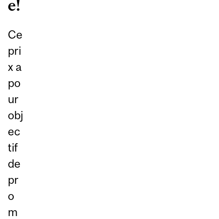
e!
Ce
pri
x a
po
ur
obj
ec
tif
de
pr
o
m