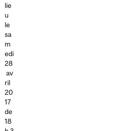
lie
u
le
sa
m
edi
28
av
ril
20
17
de
18
h 3