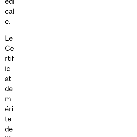
édi
cal
e.
Le
Ce
rtif
ic
at
de
m
éri
te
de