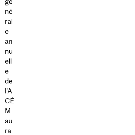
gé
né
ral
e
an
nu
ell
e
de
l’A
CÉ
M
au
ra