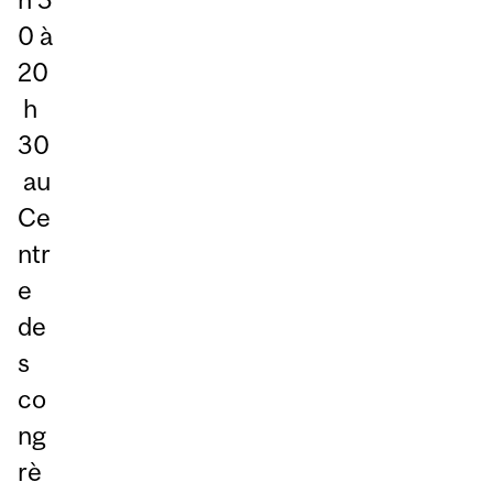
0 à
20
h
30
au
Ce
ntr
e
de
s
co
ng
rè