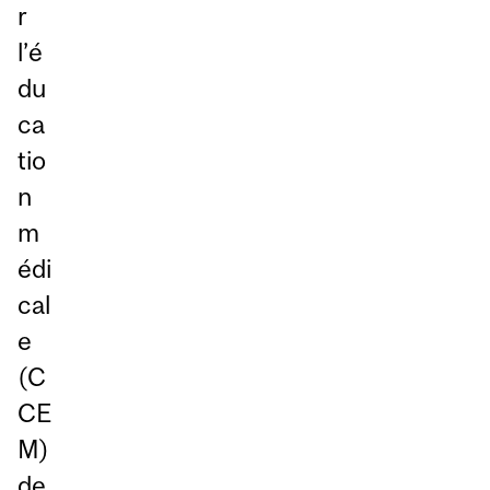
r
l’é
du
ca
tio
n
m
édi
cal
e
(C
CE
M)
de