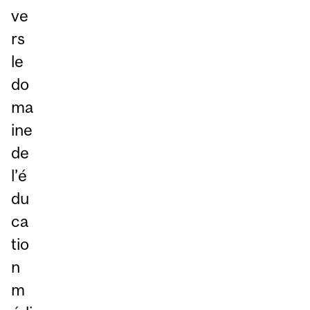
ve
rs
le
do
ma
ine
de
l’é
du
ca
tio
n
m