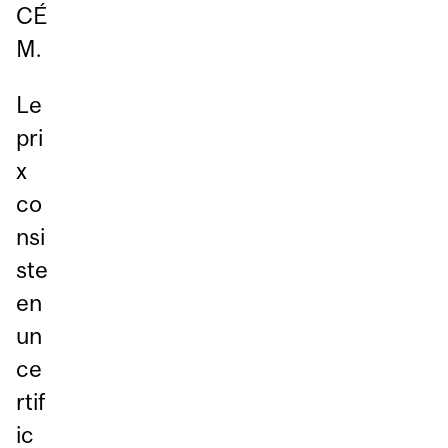
CÉ
M.
Le
pri
x
co
nsi
ste
en
un
ce
rtif
ic