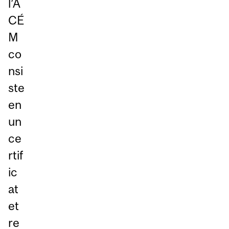
l’A
CÉ
M
co
nsi
ste
en
un
ce
rtif
ic
at
et
re