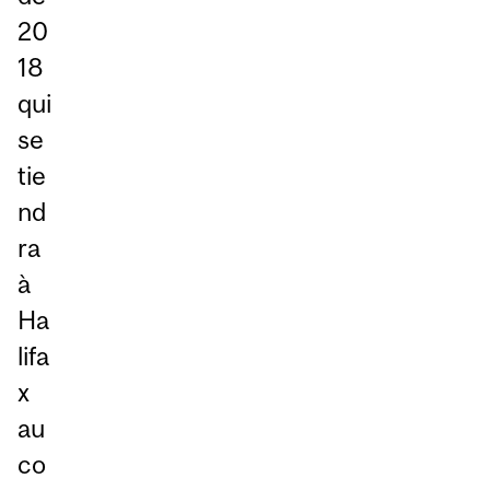
20
18
qui
se
tie
nd
ra
à
Ha
lifa
x
au
co