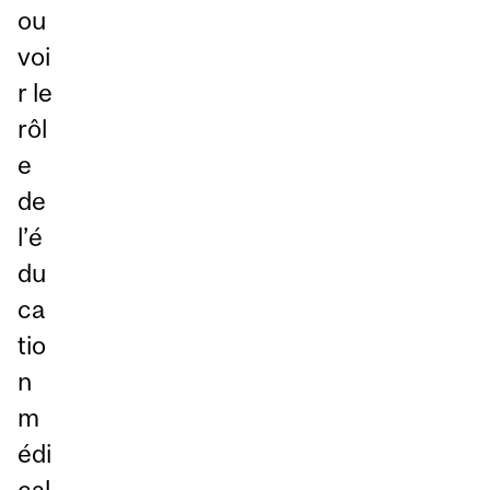
ou
voi
r le
rôl
e
de
l’é
du
ca
tio
n
m
édi
cal