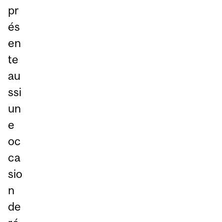
pr
és
en
te
au
ssi
un
e
oc
ca
sio
n
de