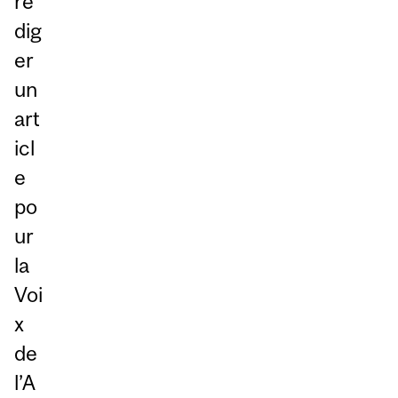
ré
dig
er
un
art
icl
e
po
ur
la
Voi
x
de
l’A