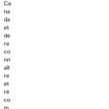
Ca
na
da
et
de
re
co
nn
aît
re
et
ré
co
m