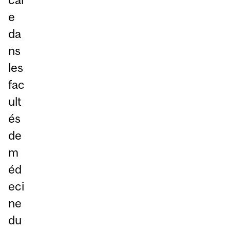
e
da
ns
les
fac
ult
és
de
m
éd
eci
ne
du