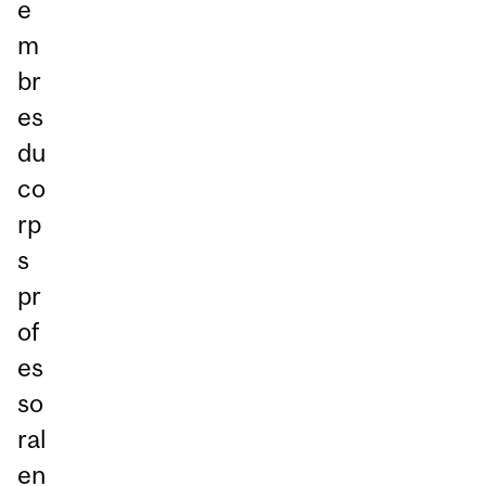
e
m
br
es
du
co
rp
s
pr
of
es
so
ral
en