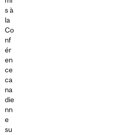
mi
s à
la
Co
nf
ér
en
ce
ca
na
die
nn
e
su