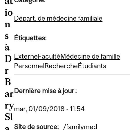
at
io
Départ. de médecine familiale
n
s
Étiquettes:
à
Externe
Faculté
Médecine de famille
D
Personnel
Recherche
Étudiants
r
B
Dernière mise à jour :
ar
ry
mar, 01/09/2018 - 11:54
Sl
Site de source:
/familymed
a