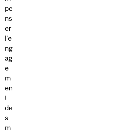
pe
ns
er
l’e
ng
ag
e
m
en
t
de
s
m