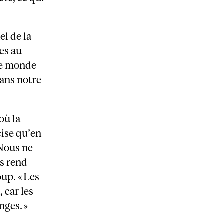
el de la
res au
le monde
ans notre
où la
cise qu’en
 Nous ne
us rend
oup. « Les
, car les
nges. »