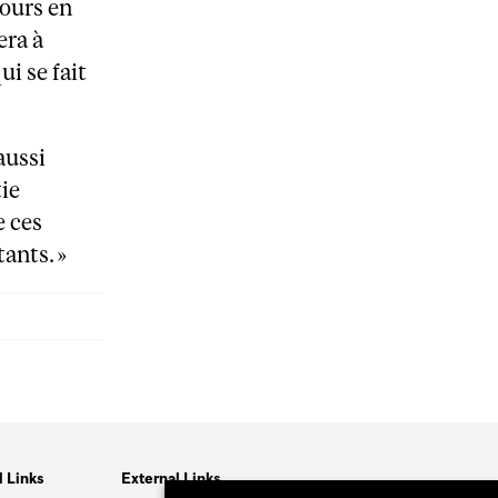
jours en
era à
ui se fait
aussi
ie
e ces
ants. »
l Links
External Links