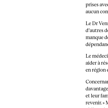
prises ave
aucun comp
Le Dr Venn
d’autres d
manque de 
dépendanc
Le médecin
aider à ré
en région 
Concernant
davantage 
et leur fam
revenir. » 