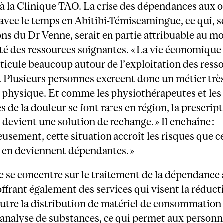
à la Clinique TAO. La crise des dépendances aux o
 avec le temps en Abitibi-Témiscamingue, ce qui, s
ns du Dr Venne, serait en partie attribuable au mo
reté des ressources soignantes. « La vie économique 
rticule beaucoup autour de l’exploitation des ress
. Plusieurs personnes exercent donc un métier trè
n physique. Et comme les physiothérapeutes et les
es de la douleur se font rares en région, la prescrip
 devient une solution de rechange. » Il enchaîne :
usement, cette situation accroît les risques que c
 en deviennent dépendantes. »
e se concentre sur le traitement de la dépendance
offrant également des services qui visent la réduct
utre la distribution de matériel de consommation s
 l’analyse de substances, ce qui permet aux person