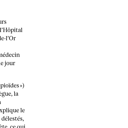
urs
 l’Hôpital
de-l’Or
 médecin
e jour
pioïdes »)
ègue, la
n
xplique le
 délestés,
te, ce qui