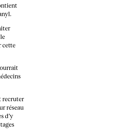
ontient
anyl.
iter
le
r cette
ourrait
 médecins
t recruter
eur réseau
es d’y
stages