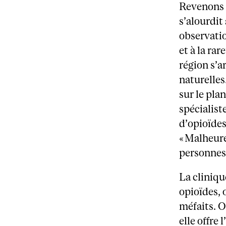
Revenons 
s’alourdit
observatio
et à la ra
région s’a
naturelles
sur le pla
spécialist
d’opioïdes
« Malheure
personnes
La cliniqu
opioïdes, 
méfaits. O
elle offre