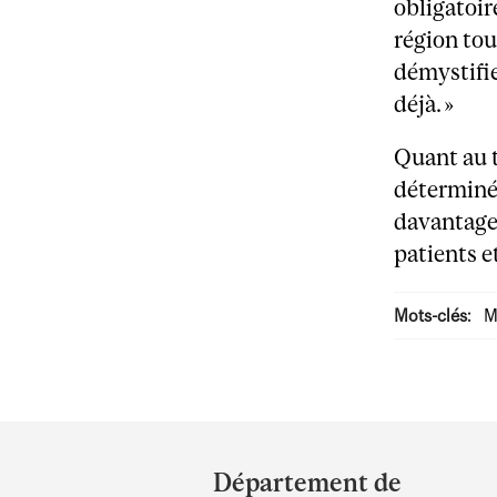
obligatoire
région tou
démystifier
déjà. »
Quant au t
déterminé.
davantage 
patients e
Mots-clés:
M
Department
and
Département de