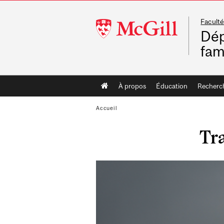
Faculté
McGill
Dép
University
fam
Main
À propos
Éducation
Recherc
navigation
Accueil
Tr