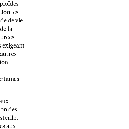
pioïdes
elon les
de de vie
de la
ources
s exigeant
 autres
tion
ertaines
 aux
ion des
térile,
nes aux