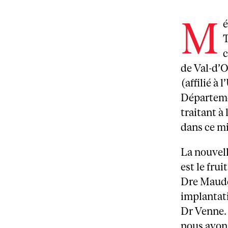
M
é
T
c
de Val-d’O
(affilié à
Départemen
traitant à
dans ce mi
La nouvel
est le frui
Dre Maude
implantati
Dr Venne.
nous avons