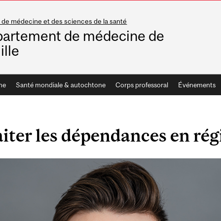
 de médecine et des sciences de la santé
artement de médecine de
ille
he
Santé mondiale & autochtone
Corps professoral
Événements
aiter les dépendances en rég