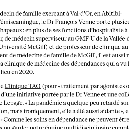
decin de famille exerçant à Val-d’Or, en Abitibi-
émiscamingue, le Dr François Venne porte plusie
hapeaux : en plus de ses fonctions d’hospitaliste à
r, de médecin superviseur au GMF-U de la Vallée-
 l’Université McGill) et de professeur de clinique au
t de médecine de famille de McGill, il est aussi
 la clinique de médecine des dépendances qui a vu l
lieu en 2020.
le
Clinique TAO
(pour « traitement par agonistes o
t d’une initiative portée par le Dr Venne et une coll
 Lepage. « La pandémie a quelque peu retardé so
on, mais ironiquement, elle a été aussi aidante », e
 « Comme les soins en dépendance ne peuvent être
 pu garder notre équipe multidisciplinaire complè