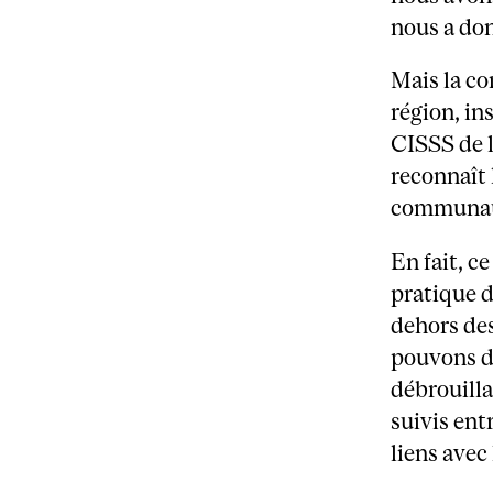
nous a do
Mais la co
région, ins
CISSS de 
reconnaît
communauté
En fait, c
pratique d
dehors des
pouvons do
débrouilla
suivis entr
liens avec 