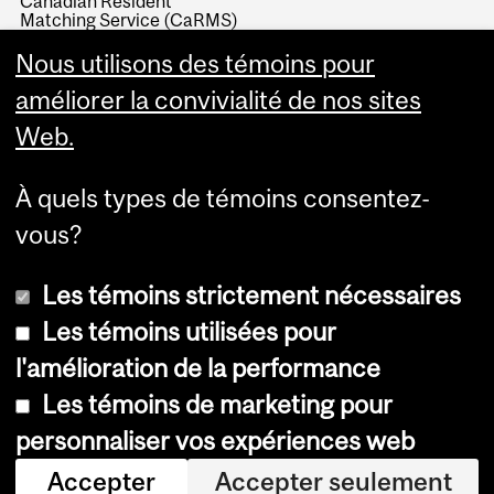
Canadian Resident
Matching Service (CaRMS)
North American Primary
Nous utilisons des témoins pour
Care Research Group
(NAPCRG)
améliorer la convivialité de nos sites
Web.
À quels types de témoins consentez-
vous?
Les témoins strictement nécessaires
Les témoins utilisées pour
l'amélioration de la performance
© Université McGill, 2026
Les témoins de marketing pour
Accessibilité
personnaliser vos expériences web
Avis sur les témoins
Accepter
Accepter seulement