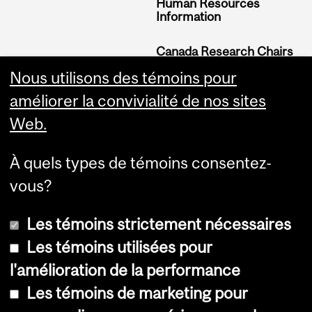
Human Resources
Information
Canada Research Chairs
Nous utilisons des témoins pour
Further Reading
améliorer la convivialité de nos sites
Definitions
Web.
Equity Related Policies &
Reports
À quels types de témoins consentez-
Equity Blog
vous?
Les témoins strictement nécessaires
Les témoins utilisées pour
l'amélioration de la performance
© Université McGill, 2026
Les témoins de marketing pour
Accessibilité