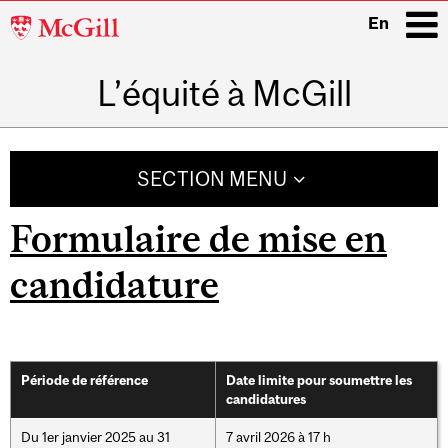
McGill
En
University
L’équité à McGill
i
Main
navigation
SECTION MENU
Formulaire de mise en
candidature
Période de référence
Date limite pour soumettre les
candidatures
Du 1er janvier 2025 au 31
7 avril 2026 à 17 h