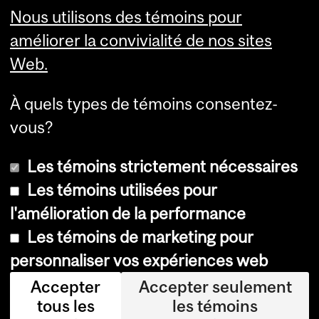
Nous utilisons des témoins pour
Further Reading
améliorer la convivialité de nos sites
Definitions
Web.
Equity Related Policies &
Reports
À quels types de témoins consentez-
Equity Blog
vous?
Les témoins strictement nécessaires
Les témoins utilisées pour
l'amélioration de la performance
© Université McGill, 2026
Les témoins de marketing pour
Accessibilité
personnaliser vos expériences web
Avis sur les témoins
Accepter
Accepter seulement
tous les
les témoins
Paramètres des témoins