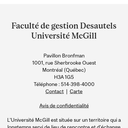
Department
and
Faculté de gestion Desautels
University
Université McGill
Information
Pavillon Bronfman
1001, rue Sherbrooke Ouest
Montréal (Québec)
H3A 1G5
Téléphone : 514-398-4000
Contact
|
Carte
Avis de confidentialité
L’Université McGill est située sur un territoire qui a
longtemps servi de lieu de rencontre et d’échange