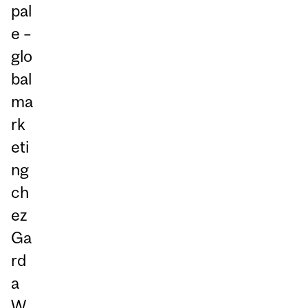
pal
e –
glo
bal
ma
rk
eti
ng
ch
ez
Ga
rd
a
W