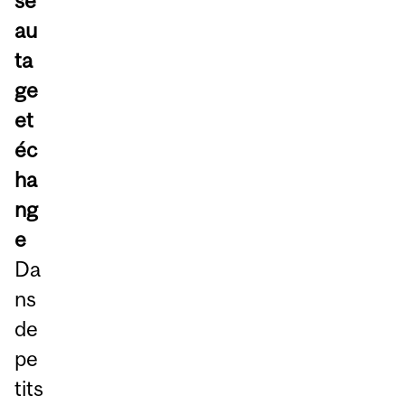
se
au
ta
ge
et
éc
ha
ng
e
Da
ns
de
pe
tits