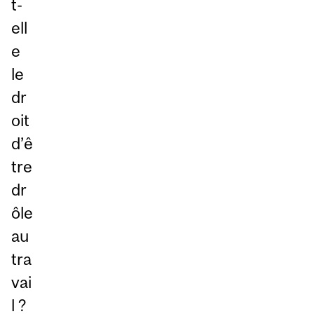
t-
ell
e
le
dr
oit
d’ê
tre
dr
ôle
au
tra
vai
l ?