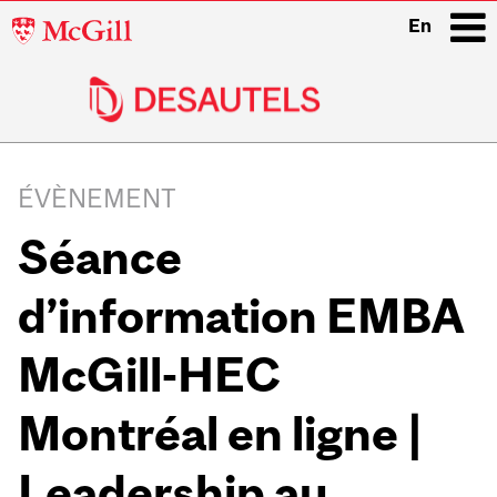
McGill
En
University
i
Main
navigation
ÉVÈNEMENT
Séance
d’information EMBA
McGill-HEC
Montréal en ligne |
Leadership au