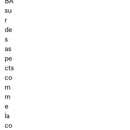
BA
su
r
de
s
as
pe
cts
co
m
m
e
la
co