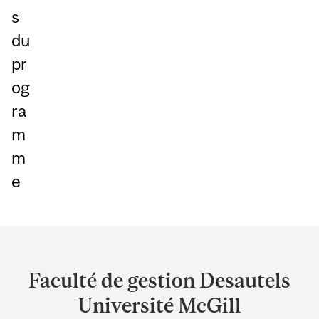
s
du
pr
og
ra
m
m
e
Department
and
Faculté de gestion Desautels
University
Université McGill