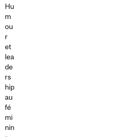
Hu
m
ou
r
et
lea
de
rs
hip
au
fé
mi
nin