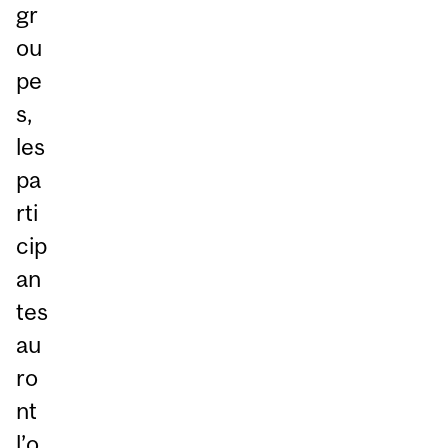
gr
ou
pe
s,
les
pa
rti
cip
an
tes
au
ro
nt
l’o