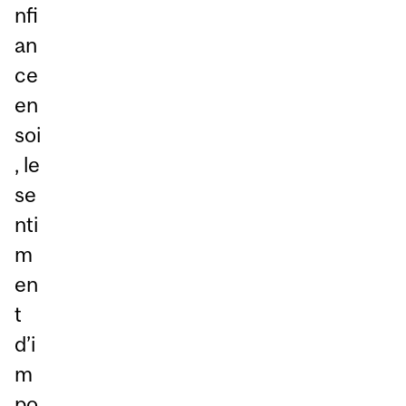
nfi
an
ce
en
soi
, le
se
nti
m
en
t
d’i
m
po