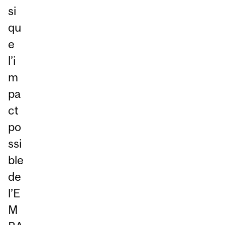
si
qu
e
l’i
m
pa
ct
po
ssi
ble
de
l’E
M