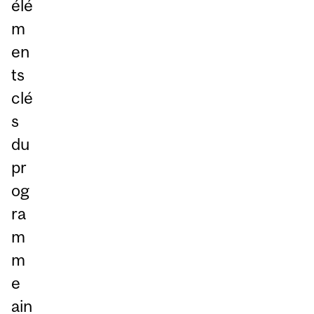
élé
m
en
ts
clé
s
du
pr
og
ra
m
m
e
ain