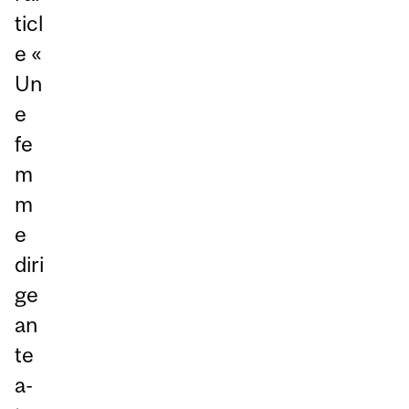
ticl
e «
Un
e
fe
m
m
e
diri
ge
an
te
a-