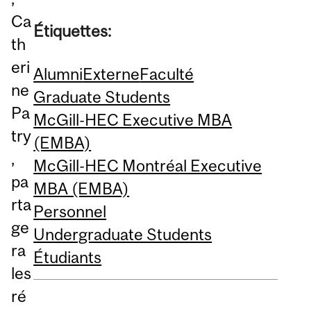
Ca
Étiquettes:
th
eri
Alumni
Externe
Faculté
ne
Graduate Students
Pa
McGill-HEC Executive MBA
try
(EMBA)
,
McGill-HEC Montréal Executive
pa
MBA (EMBA)
rta
Personnel
ge
Undergraduate Students
ra
Étudiants
les
ré