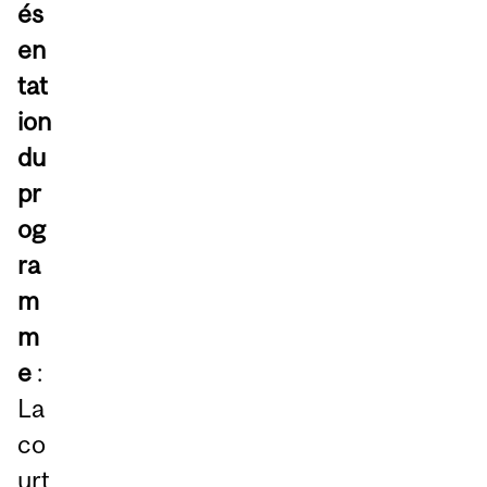
és
en
tat
ion
du
pr
og
ra
m
m
e
:
La
co
urt