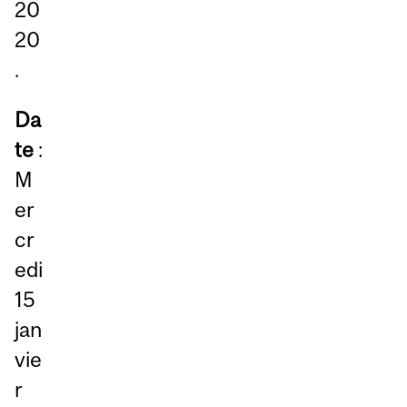
20
20
.
Da
te
:
M
er
cr
edi
15
jan
vie
r