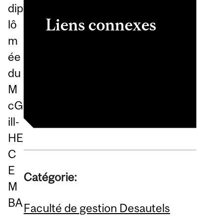
dip
Liens connexes
lô
m
S'inscrire
ée
McGill-HEC Montréal
du
Executive MBA
M
cG
ill-
HE
C
E
Catégorie:
M
BA
Faculté de gestion Desautels
,