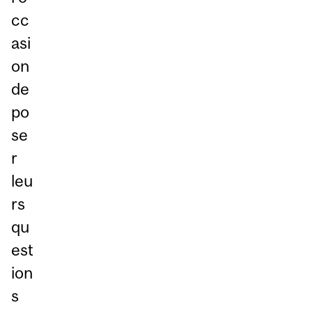
cc
asi
on
de
po
se
r
leu
rs
qu
est
ion
s