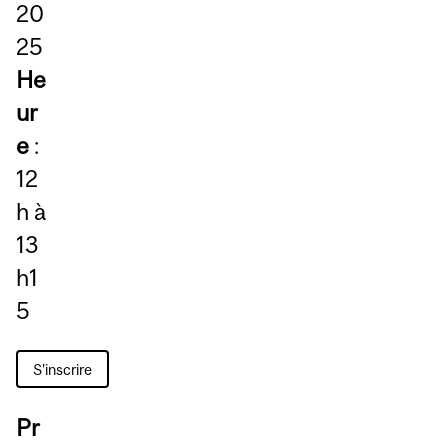
20
25
He
ur
e
:
12
h à
13
h1
5
S'inscrire
Pr