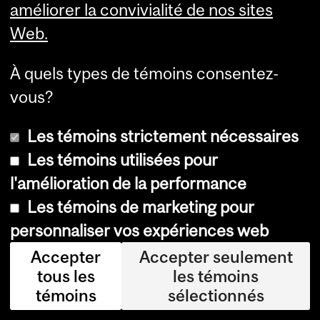
améliorer la convivialité de nos sites
France et à Monaco sous
Web.
l’ancien premier ministre Justin
À quels types de témoins consentez-
Trudeau l’a aidée à
vous?
perfectionner ses compétences
Les témoins strictement nécessaires
en négociation.
Les témoins utilisées pour
l'amélioration de la performance
« Quand on travaille dans le
Les témoins de marketing pour
secteur financier, on ne peut
personnaliser vos expériences web
pas réussir sans de solides
Accepter
Accepter seulement
tous les
les témoins
compétences en négociation,
témoins
sélectionnés
soutient-elle. La diplomatie,