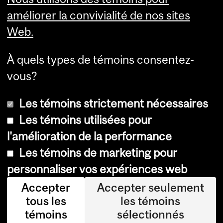
améliorer la convivialité de nos sites
Web.
À quels types de témoins consentez-
vous?
Les témoins strictement nécessaires
Les témoins utilisées pour
l'amélioration de la performance
© Université McGill, 2026
Les témoins de marketing pour
Accessibilité
personnaliser vos expériences web
Avis sur les témoins
Accepter
Accepter seulement
tous les
les témoins
Paramètres des témoins
témoins
sélectionnés
Se connecter